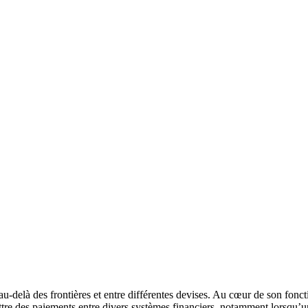
nt au-delà des frontières et entre différentes devises. Au cœur de son 
mettre des paiements entre divers systèmes financiers, notamment lorsqu’