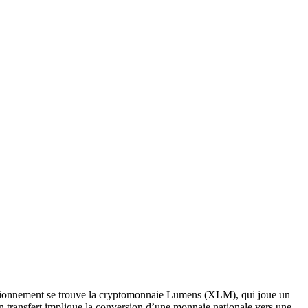
fonctionnement se trouve la cryptomonnaie Lumens (XLM), qui joue un
un transfert implique la conversion d’une monnaie nationale vers une