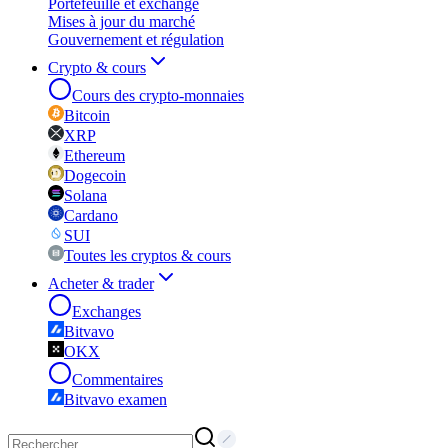
Portefeuille et exchange
Mises à jour du marché
Gouvernement et régulation
Crypto & cours
Cours des crypto-monnaies
Bitcoin
XRP
Ethereum
Dogecoin
Solana
Cardano
SUI
Toutes les cryptos & cours
Acheter & trader
Exchanges
Bitvavo
OKX
Commentaires
Bitvavo examen