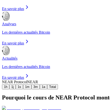
En savoir plus
Analyses
Les dernières actualités Bitcoin
En savoir plus
Actualités
Les dernières actualités Bitcoin
En savoir plus
NEAR Protocol
NEAR
1h
1j
1s
1m
3m
1a
Total
Pourquoi le cours de NEAR Protocol monte-t