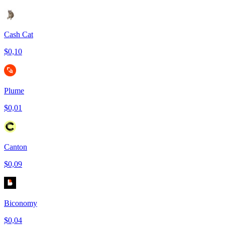
Cash Cat
$0,10
Plume
$0,01
Canton
$0,09
Biconomy
$0,04