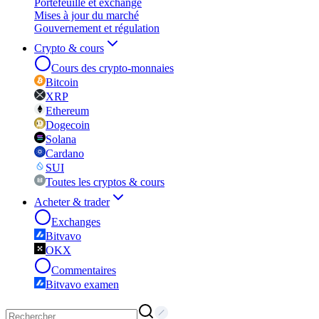
Portefeuille et exchange
Mises à jour du marché
Gouvernement et régulation
Crypto & cours
Cours des crypto-monnaies
Bitcoin
XRP
Ethereum
Dogecoin
Solana
Cardano
SUI
Toutes les cryptos & cours
Acheter & trader
Exchanges
Bitvavo
OKX
Commentaires
Bitvavo examen