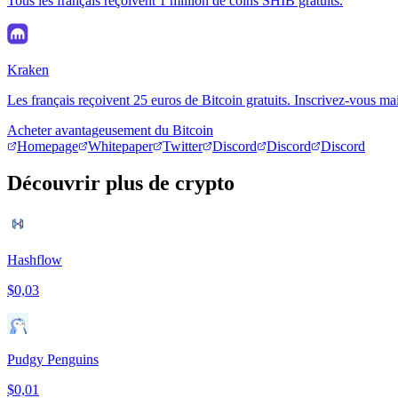
Tous les français reçoivent 1 million de coins SHIB gratuits.
Kraken
Les français reçoivent 25 euros de Bitcoin gratuits. Inscrivez-vous ma
Acheter avantageusement du Bitcoin
Homepage
Whitepaper
Twitter
Discord
Discord
Discord
Découvrir plus de crypto
Hashflow
$0,03
Pudgy Penguins
$0,01