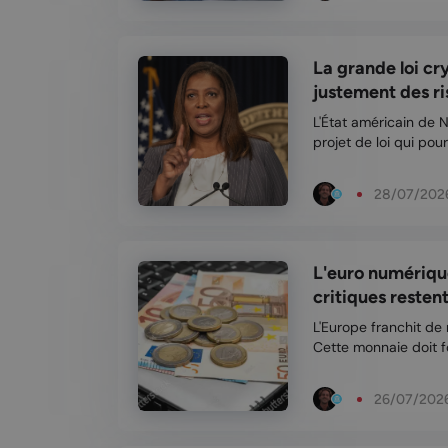
La grande loi c
justement des ris
L'État américain de
projet de loi qui pour
aux cryptomonnaies. Les États pourraient disposer de moins 
marge de manœuvre p
28/07/202
L'euro numérique
critiques resten
L'Europe franchit de
Cette monnaie doit 
de l'argent liquide,
26/07/202