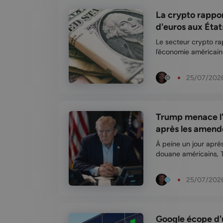
La crypto rappor
d'euros aux États
Le secteur crypto rap
l'économie américain
seulement des revenu
également des centai
25/07/202
étude m...
Trump menace l'
après les amendes
À peine un jour aprè
douane américains, 
supplémentaires. Cet
amende infligée à l'
25/07/202
connues...
Google écope d'