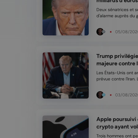
milliards d'euros 
Deux sénatrices et s
d'alarme auprès du g
qu'une enquête soit
Trump. En bref Les sénateurs Warren et Blumenthal
05/08/202
demandent...
Trump privilégie
majeure contre l'I
Les États-Unis ont a
prévue contre l'Iran.
l'instant le dialogue.
l'Iran débuteront plu
03/08/202
Apple poursuivi 
crypto ayant volé 
Trois hommes ont perd