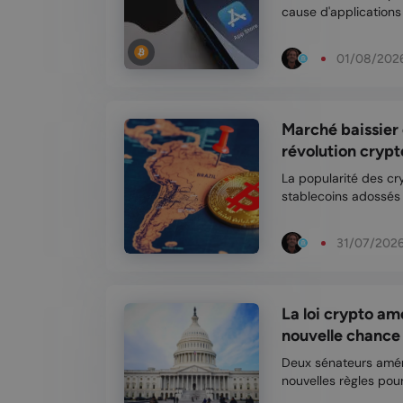
cause d'applications
présentes sur l'App 
Apple en justice pou
01/08/202
...
Marché baissier o
révolution crypt
La popularité des cr
stablecoins adossés 
au Brésil. Le Fonds m
inquiétudes et met e
31/07/202
La loi crypto am
nouvelle chance 
Deux sénateurs amér
nouvelles règles pou
proposition modifiée