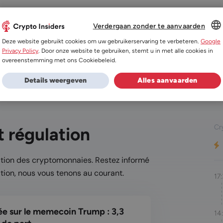
Verdergaan zonder te aanvaarden
ités
Exchanges
Prix des cryptomonnaies
A
DUTCH
Deze website gebruikt cookies om uw gebruikerservaring te verbeteren.
Google
Privacy Policy
. Door onze website te gebruiken, stemt u in met alle cookies in
ES
overeenstemming met ons Cookiebeleid.
ualités Ethereum
Actualités Ripple
Actualités Shiba Inu
DE
Details weergeven
Alles aanvaarden
FR
Cr
 régulation
ation des cryptomonnaies. Restez informé
tion, nous vous tenons au courant.
17
e sur le memecoin Trump : 3,3
14