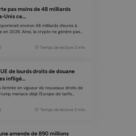
te pas moins de 48 milliards
-Unis ce...
porterait environ 48 milliards d'euros à
e en 2026. Ainsi, la crypto ne génère pas
s pour les entreprises, mais soutient
nes de milliers d'emplois. Une nouvelle
6
Temps de lecture 3 min.
UE de lourds droits de douane
 infligé...
s l'entrée en vigueur de nouveaux droits de
Trump menace déjà l'Europe de tarifs
te fois, l'élément déclencheur est une
une des entreprises technologiques les plus
6
Temps de lecture 3 min.
une amende de 890 millions