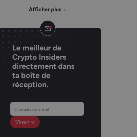
Afficher plus
Le meilleur de
Crypto Insiders
directement dans
ta boîte de
réception.
Votre
adresse
e-
mail
(Nécessaire)