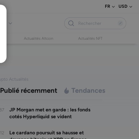
FR
USD
vis
Actualités Altcoin
Actualités NFT
ypto Actualités
Publié récemment
Tendances
JP Morgan met en garde : les fonds
:37
cotés Hyperliquid se vident
Le cardano poursuit sa hausse et
:12