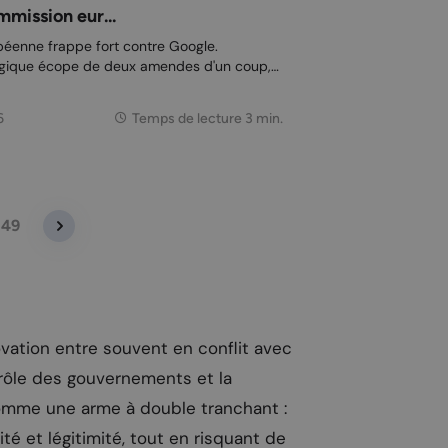
mmission eur...
éenne frappe fort contre Google.
logique écope de deux amendes d'un coup,
u'elle ne respecte plus depuis longtemps les
6
Temps de lecture 3 min.
49
ovation entre souvent en conflit avec
 rôle des gouvernements et la
omme une arme à double tranchant :
lité et légitimité, tout en risquant de