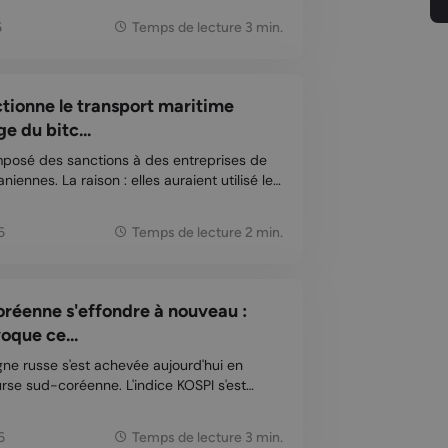
r faire adopter la loi malgré les blocages.
6
Temps de lecture 3 min.
tionne le transport maritime
e du bitc...
mposé des sanctions à des entreprises de
niennes. La raison : elles auraient utilisé le
er les sanctions internationales. Les
t via une plateforme d'assurance spécial...
6
Temps de lecture 2 min.
oréenne s'effondre à nouveau :
oque ce...
ne russe s'est achevée aujourd'hui en
urse sud-coréenne. L'indice KOSPI s'est
ent que les échanges ont été
pendus, un nouveau choc dans une période
6
Temps de lecture 3 min.
...