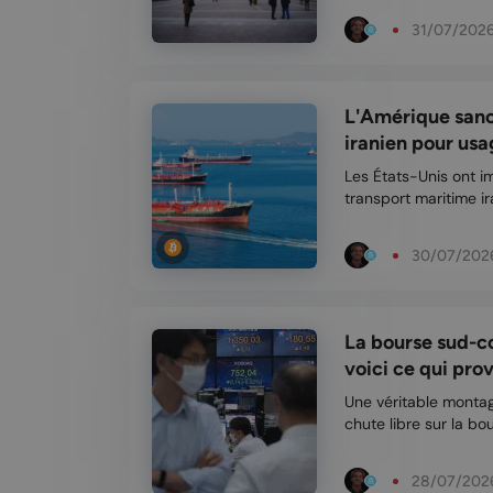
soutien politique pou
31/07/202
Cette...
L'Amérique sanc
iranien pour usag
Les États-Unis ont i
transport maritime ira
bitcoin pour contourn
paiements transitaien
30/07/202
La bourse sud-c
voici ce qui prov
Une véritable montag
chute libre sur la bo
effondré si brutalem
temporairement sus
28/07/202
de volatilité extrême a