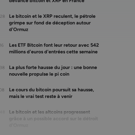
devance bitcoin et XRP en France
Le bitcoin et le XRP reculent, le pétrole
:28
grimpe sur fond de déception autour
d'Ormuz
Les ETF Bitcoin font leur retour avec 542
16
millions d'euros d'entrées cette semaine
La plus forte hausse du jour : une bonne
:38
nouvelle propulse le pi coin
Le cours du bitcoin poursuit sa hausse,
:08
mais le vrai test reste à venir
Le bitcoin et les altcoins progressent
:48
grâce à un possible accord sur le détroit
d'Ormuz