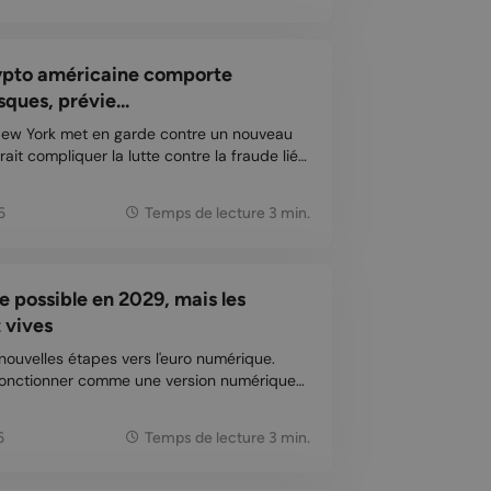
rypto américaine comporte
ques, prévie...
 New York met en garde contre un nouveau
rait compliquer la lutte contre la fraude liée
de
our enquêter sur les fraudes et sanct...
6
Temps de lecture 3 min.
 possible en 2029, mais les
t vives
 nouvelles étapes vers l'euro numérique.
fonctionner comme une version numérique
 mais les projets soulèvent de nombreuses
questions concernant la vie privée. Les règles définitives sont a...
6
Temps de lecture 3 min.