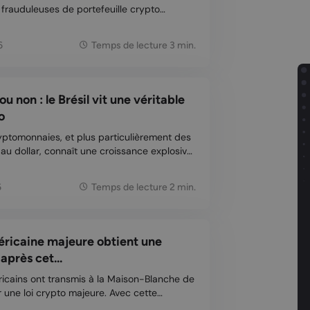
 frauduleuses de portefeuille crypto
Store d'Apple. Ces trois hommes poursuivent
r négligence dans le contrôle rigoureux des
6
Temps de lecture 3 min.
u non : le Brésil vit une véritable
o
yptomonnaies, et plus particulièrement des
au dollar, connaît une croissance explosive
onétaire international (FMI) exprime ses
n garde contre les risques que cette mont...
6
Temps de lecture 2 min.
éricaine majeure obtient une
après cet...
icains ont transmis à la Maison-Blanche de
r une loi crypto majeure. Avec cette
, ils espèrent réunir suffisamment de