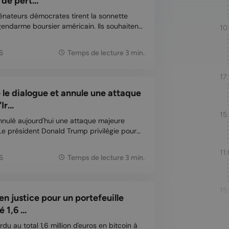
de pert...
énateurs démocrates tirent la sonnette
endarme boursier américain. Ils souhaitent
10
 enfin menée sur le memecoin du président
6
Temps de lecture 3 min.
17:
 le dialogue et annule une attaque
r...
15
nnulé aujourd'hui une attaque majeure
 Le président Donald Trump privilégie pour
 Selon lui, de nouvelles négociations avec
s tard dans la journée. Les marchés finan...
11
6
Temps de lecture 3 min.
15
en justice pour un portefeuille
1,6 ...
u au total 1,6 million d'euros en bitcoin à