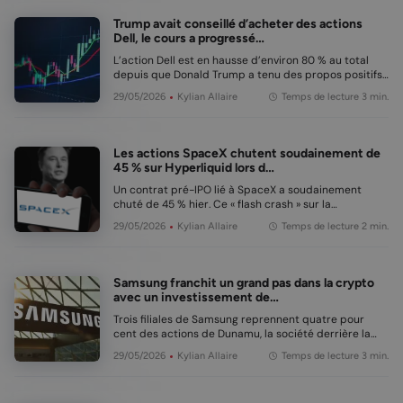
Trump avait conseillé d’acheter des actions
Dell, le cours a progressé…
L’action Dell est en hausse d’environ 80 % au total
depuis que Donald Trump a tenu des propos positifs
sur l’entreprise le 8 mai. Il avait alors déclaré que les
29/05/2026
Kylian Allaire
Temps de lecture 3 min.
gens devaient acheter « un Dell ». Aujourd’hui, le cours
a encore progressé après des ré…
Les actions SpaceX chutent soudainement de
45 % sur Hyperliquid lors d…
Un contrat pré-IPO lié à SpaceX a soudainement
chuté de 45 % hier. Ce « flash crash » sur la
plateforme Hyperliquid n’a duré que 30 minutes. Des
29/05/2026
Kylian Allaire
Temps de lecture 2 min.
centaines de petits investisseurs ont été surpris et
ont perdu leur mise. Malgré cela, le cours …
Samsung franchit un grand pas dans la crypto
avec un investissement de…
Trois filiales de Samsung reprennent quatre pour
cent des actions de Dunamu, la société derrière la
bourse de cryptomonnaies Upbit. Samsung semble
29/05/2026
Kylian Allaire
Temps de lecture 3 min.
ainsi renforcer davantage sa position sur le marché
des cryptomonnaies. En bref : Les filiales …