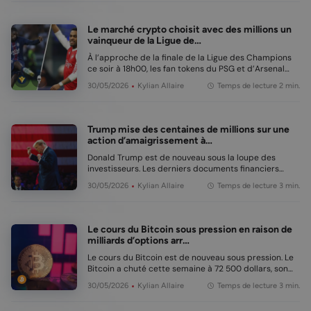
achats. Ces deux groupes constituent norm…
Le marché crypto choisit avec des millions un
vainqueur de la Ligue de…
À l’approche de la finale de la Ligue des Champions
ce soir à 18h00, les fan tokens du PSG et d’Arsenal
affichent une différence notable. La monnaie
30/05/2026
Kylian Allaire
Temps de lecture 2 min.
numérique du PSG est en hausse, tandis que celle
d’Arsenal est en baisse. En bref Le PSG Fan …
Trump mise des centaines de millions sur une
action d’amaigrissement à…
Donald Trump est de nouveau sous la loupe des
investisseurs. Les derniers documents financiers
révèlent que des actions du groupe pharmaceutique
30/05/2026
Kylian Allaire
Temps de lecture 3 min.
Eli Lilly ont récemment été achetées pour des
centaines de millions de dollars. Cela suscite
immédiateme…
Le cours du Bitcoin sous pression en raison de
milliards d’options arr…
Le cours du Bitcoin est de nouveau sous pression. Le
Bitcoin a chuté cette semaine à 72 500 dollars, son
niveau le plus bas en 6 semaines. Les investisseurs
30/05/2026
Kylian Allaire
Temps de lecture 3 min.
regardent surtout vers aujourd’hui. En effet, des
options Bitcoin d’une valeur de plus de 5,…