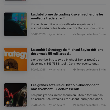
nouvelle étude menée par OKX. Selon ces données, 41
% des téléchargements d’applications crypto en
Europe …
La plateforme de trading Kraken recherche les
meilleurs traders : « Tr…
Kraken franchit une nouvelle étape qui devrait
surtout séduire les traders actifs. Sous le nom Kraken
Prop, l’entreprise lance un programme de prop
30/05/2026
Kylian Allaire
Temps de lecture 3 min.
trading, permettant aux utilisateurs de trader avec
l’argent de Kraken lui-même, et non avec leur p…
La société Strategy de Michael Saylor détient
désormais 55 milliards d…
L’entreprise Strategy de Michael Saylor possède
désormais 843 738 Bitcoin. Cela représente une
réserve d’environ 55 milliards d’euros en bitcoin.
30/05/2026
Kylian Allaire
Temps de lecture 3 min.
Strategy détient désormais près de 4 % de tous les
bitcoins qui pourront exister. Cela fait de …
Les grands acteurs du Bitcoin abandonnent
massivement : « cela ressemb…
Les plus grands investisseurs en Bitcoin font un pas
en arrière. Les « whales » réduisent leurs positions ou
n’achètent presque plus. Les acteurs de taille
30/05/2026
Kylian Allaire
Temps de lecture 3 min.
moyenne, les « dolphins », freinent également leurs