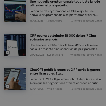
Une nouvelle cryptomonnaie tout juste lancée
offre des jetons gratuits…
La bourse de cryptomonnaies OKX a ajouté une
nouvelle cryptomonnaie à sa plateforme : Pharos.
Parallèlement, la société lance immédiatement une
16/05/2026
Kylian Allaire
Temps de lecture 2 min.
promotion destinée aux utilisateurs français (et
belges). Les utilisateurs existants comme les
nouveaux ut…
XRP pourrait atteindre 18 000 dollars ? Cinq
scénarios avancés
Une analyse publiée par « Future XRP » sur le réseau
social X présente cinq scénarios de prix possibles
pour XRP, en fonction du niveau d’adoption. Les
28/04/2026
Kylian Allaire
Temps de lecture 4 min.
objectifs varient de 16 dollars à 18 000 dollars par
token. En bref Les scénarios vont d’…
ChatGPT prédit le cours du XRP après la guerre
entre l’Iran et les Éta…
Le cours du XRP a légèrement chuté depuis ce matin.
Alors que les négociations étaient censées aboutir
entre l’Iran et les États-Unis l’échec de celles-ci
12/04/2026
Kylian Allaire
Temps de lecture 3 min.
perturbe les marchés. De nombreux investisseurs se
demandent donc : que va devenir le cours du …