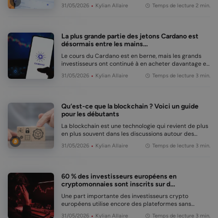
jours. Les analystes avertissent que les risques d’une
31/05/2026
Kylian Allaire
Temps de lecture 2 min.
nouvelle vague de ventes s’accentuent en raison
d’une structure de marché fragile. En b…
La plus grande partie des jetons Cardano est
désormais entre les mains…
Le cours du Cardano est en berne, mais les grands
investisseurs ont continué à en acheter davantage et
possèdent désormais environ deux tiers de toutes les
31/05/2026
Kylian Allaire
Temps de lecture 3 min.
pièces. Pourtant, les analystes semblent moins
enthousiastes quant aux perspectives. En bre…
Qu’est-ce que la blockchain ? Voici un guide
pour les débutants
La blockchain est une technologie qui revient de plus
en plus souvent dans les discussions autour des
monnaies numériques, de la sécurité et de
31/05/2026
Kylian Allaire
Temps de lecture 3 min.
l’innovation. Mais qu’est-ce que c’est exactement ?
Dans cet article, nous vous proposons une explic…
60 % des investisseurs européens en
cryptomonnaies sont inscrits sur d…
Une part importante des investisseurs crypto
européens utilise encore des plateformes sans
licence européenne. C’est ce qui ressort d’une
31/05/2026
Kylian Allaire
Temps de lecture 3 min.