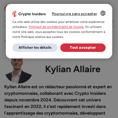
Poursuivre sans accepter
Actualités
Actualités Bitcoin
Actualités Ethereum
Actualités Ripple
Actualités Shib
DUTCH
Ce site web utilise des cookies pour améliorer votre expérience
utilisateur.
Politique de confidentialité de Google
. En utilisant
ES
notre site web, vous acceptez tous les cookies conformément à
notre Politique relative aux cookies.
DE
Auteur
Kylian Allaire
Afficher les détails
Tout accepter
FR
Kylian Allaire
Kylian Allaire est un rédacteur passionné et expert en
cryptomonnaies, collaborant avec Crypto Insiders
depuis novembre 2024. Découvrant cet univers
fascinant en 2022, il s’est rapidement investi dans
l’apprentissage des cryptomonnaies, développant