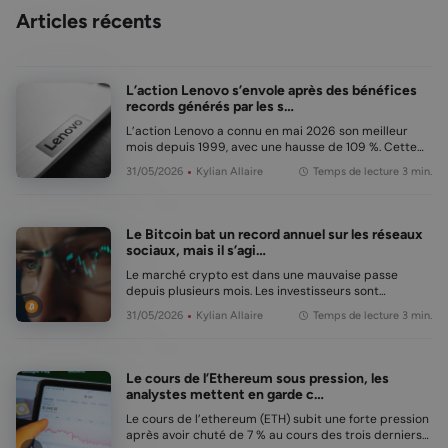
Articles récents
L’action Lenovo s’envole après des bénéfices
records générés par les s…
L’action Lenovo a connu en mai 2026 son meilleur
mois depuis 1999, avec une hausse de 109 %. Cette
croissance explosive fait suite à la publication de
31/05/2026
Kylian Allaire
Temps de lecture 3 min.
résultats records, portés par une forte demande en
infrastructure IA. En bref L’action Leno…
Le Bitcoin bat un record annuel sur les réseaux
sociaux, mais il s’agi…
Le marché crypto est dans une mauvaise passe
depuis plusieurs mois. Les investisseurs sont
prudents, le moral est sombre et de nombreux
31/05/2026
Kylian Allaire
Temps de lecture 3 min.
signaux pointent encore vers la peur. Pourtant, une
nouvelle étude de Santiment présente soudainement
un tableau …
Le cours de l’Ethereum sous pression, les
analystes mettent en garde c…
Le cours de l’ethereum (ETH) subit une forte pression
après avoir chuté de 7 % au cours des trois derniers