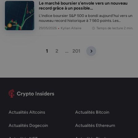
Le marché boursier s’envole vers un nouveau
record grâce à un possible…
L’indice boursier S&P 500 a bondi aujourd’hui vers un
nouveau record historique à 7 560 points. Les
marchés financiers semblent soulagés par les
29/05/2026
Kylian Allaire
Temps de lecture 2 min.
rumeurs d’un possible accord entre les États-Unis et
l’Iran. En bref : Le S&P 500 a attei…
1
2
…
201
Actualités Altcoins
Actualités Bitcoin
Actualités Dogecoin
Actualités Ethereum