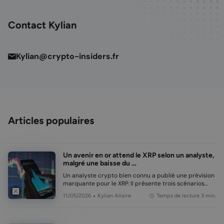
Contact
Kylian
Kylian@crypto-insiders.fr
Articles populaires
Un avenir en or attend le XRP selon un analyste,
malgré une baisse du …
Un analyste crypto bien connu a publié une prévision
marquante pour le XRP. Il présente trois scénarios
d’une forte hausse, basés sur des schémas observés
11/05/2026
Kylian Allaire
Temps de lecture 3 min.
dans le passé. En bref L’analyste EGRAG CRYPTO
décrit trois scénarios pour le XRP, tou…