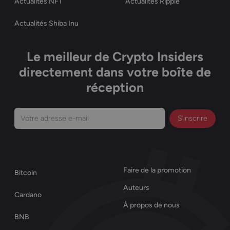
Actualités NFT
Actualités Ripple
Actualités Shiba Inu
Le meilleur de Crypto Insiders
directement dans votre boîte de
réception
Votre
adresse
e-
mail
Faire de la promotion
Bitcoin
(Nécessaire)
Auteurs
Cardano
À propos de nous
BNB