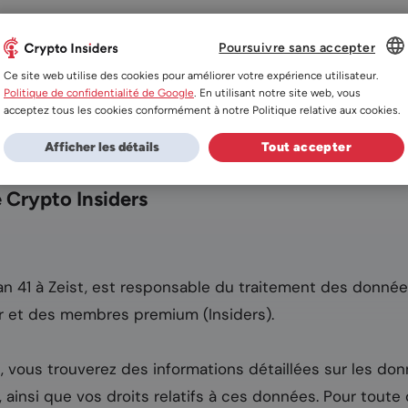
Poursuivre sans accepter
ités
Exchanges
Prix des cryptomonnaies
A
DUTCH
Ce site web utilise des cookies pour améliorer votre expérience utilisateur.
Politique de confidentialité de Google
. En utilisant notre site web, vous
ES
acceptez tous les cookies conformément à notre Politique relative aux cookies.
DE
Afficher les détails
Tout accepter
FR
e Crypto Insiders
laan 41 à Zeist, est responsable du traitement des donné
r et des membres premium (Insiders).
, vous trouverez des informations détaillées sur les don
, ainsi que vos droits relatifs à ces données. Pour tout