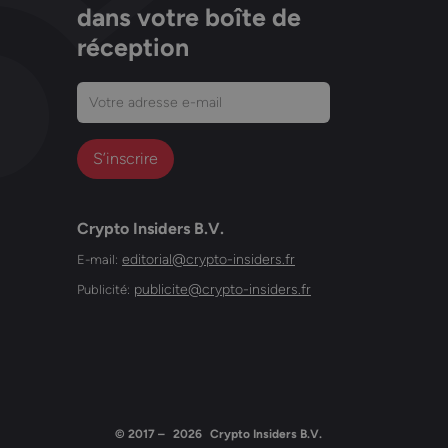
dans votre boîte de
réception
Votre
adresse
e-
mail
(Nécessaire)
Crypto Insiders B.V.
editorial@crypto-insiders.fr
E-mail:
publicite@crypto-insiders.fr
Publicité:
© 2017 –
2026
Crypto Insiders B.V.