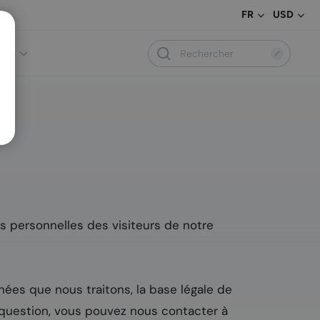
FR
USD
vis
es personnelles des visiteurs de notre
nées que nous traitons, la base légale de
e question, vous pouvez nous contacter à