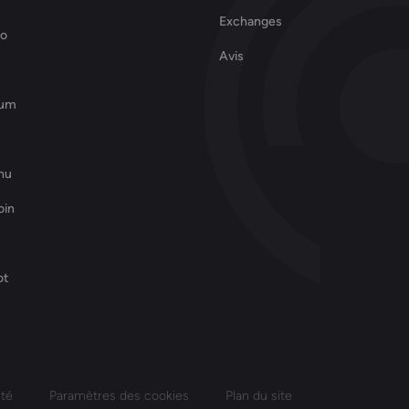
Exchanges
no
Avis
eum
Inu
oin
ot
ité
Paramètres des cookies
Plan du site