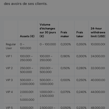
des avoirs de ses clients.
Volume
d’échanges
24-hour
sur 30 jours
Frais
Frais
withdrawal
Assets (€)
(€)
maker
taker
limit (USD)
Regular
0 –
0 – 100.000
0,200%
0,350%
10.000.000
User
100.000
VIP 1
100.001 –
100.001 –
0,180%
0,300%
24.000.000
250.000
250.000
VIP 2
250.001 –
250.001 –
0,150%
0,280%
32.000.000
500.000
500.000
VIP 3
500.001 –
500.001 –
0,100%
0,250%
40.000.000
2.000.000
1.000.000
VIP 4
2.000.001
1.000.001 –
0,075%
0,240%
44.000.000
–
2.500.000
5.000.000
VIP 5
5.000.001
2.500.001 –
0,050%
0,230%
48.000.000