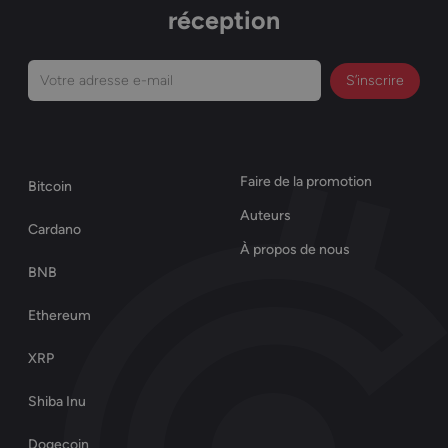
réception
Votre
adresse
e-
mail
Faire de la promotion
Bitcoin
(Nécessaire)
Auteurs
Cardano
À propos de nous
BNB
Ethereum
XRP
Shiba Inu
Dogecoin