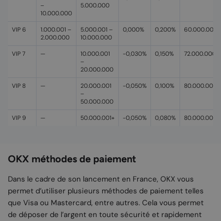
–
5.000.000
10.000.000
VIP 6
1.000.001 –
5.000.001 –
0,000%
0,200%
60.000.000
2.000.000
10.000.000
VIP 7
—
10.000.001
-0,030%
0,150%
72.000.000
–
20.000.000
VIP 8
—
20.000.001
-0,050%
0,100%
80.000.000
–
50.000.000
VIP 9
—
50.000.001+
-0,050%
0,080%
80.000.000
OKX méthodes de paiement
Dans le cadre de son lancement en France, OKX vous
permet d’utiliser plusieurs méthodes de paiement telles
que Visa ou Mastercard, entre autres. Cela vous permet
de déposer de l’argent en toute sécurité et rapidement