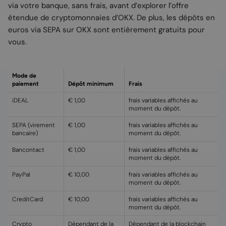
via votre banque, sans frais, avant d’explorer l’offre
étendue de cryptomonnaies d’OKX. De plus, les dépôts en
euros via SEPA sur OKX sont entièrement gratuits pour
vous.
Mode de
paiement
Dépôt minimum
Frais
iDEAL
€ 1,00
frais variables affichés au
moment du dépôt.
SEPA (virement
€ 1,00
frais variables affichés au
bancaire)
moment du dépôt.
Bancontact
€ 1,00
frais variables affichés au
moment du dépôt.
PayPal
€ 10,00
frais variables affichés au
moment du dépôt.
CreditCard
€ 10,00
frais variables affichés au
moment du dépôt.
Crypto
Dépendant de la
Dépendant de la blockchain