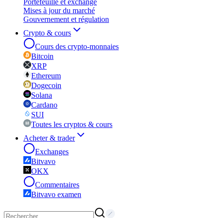
Portefeuille et exchange
Mises à jour du marché
Gouvernement et régulation
Crypto & cours
Cours des crypto-monnaies
Bitcoin
XRP
Ethereum
Dogecoin
Solana
Cardano
SUI
Toutes les cryptos & cours
Acheter & trader
Exchanges
Bitvavo
OKX
Commentaires
Bitvavo examen