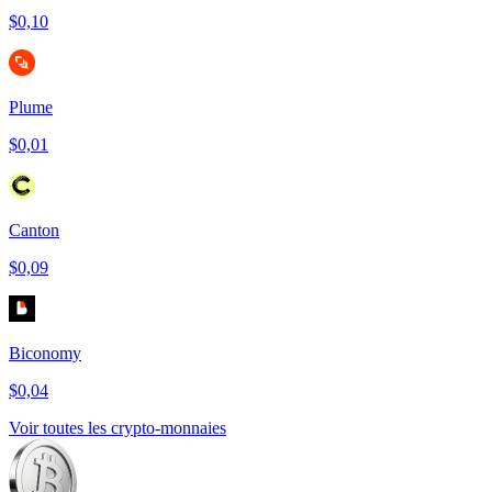
$0,10
Plume
$0,01
Canton
$0,09
Biconomy
$0,04
Voir toutes les crypto-monnaies