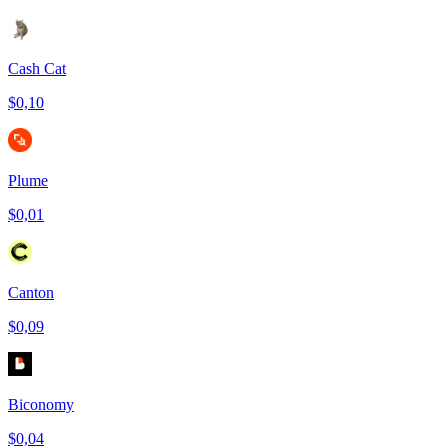
Cash Cat
$0,10
Plume
$0,01
Canton
$0,09
Biconomy
$0,04