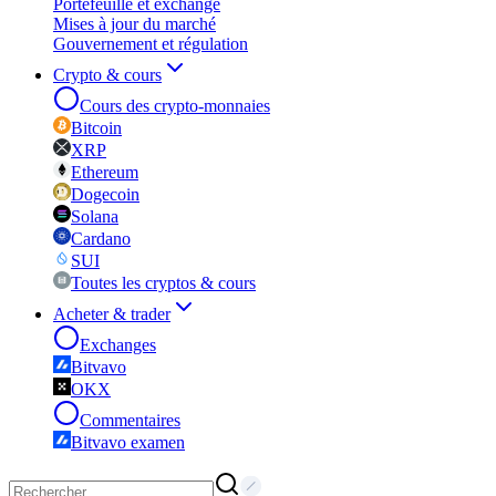
Portefeuille et exchange
Mises à jour du marché
Gouvernement et régulation
Crypto & cours
Cours des crypto-monnaies
Bitcoin
XRP
Ethereum
Dogecoin
Solana
Cardano
SUI
Toutes les cryptos & cours
Acheter & trader
Exchanges
Bitvavo
OKX
Commentaires
Bitvavo examen