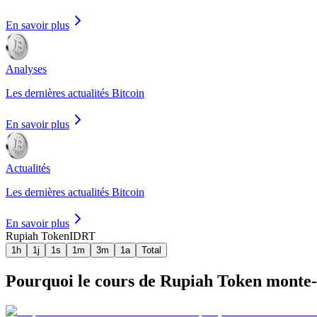
En savoir plus
Analyses
Les dernières actualités Bitcoin
En savoir plus
Actualités
Les dernières actualités Bitcoin
En savoir plus
Rupiah Token
IDRT
1h
1j
1s
1m
3m
1a
Total
Pourquoi le cours de Rupiah Token monte-t-