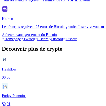
Tous les français reçoivent 1 million de coins SHIB gratuits.
Kraken
Les français reçoivent 25 euros de Bitcoin gratuits. Inscrivez-vous ma
Acheter avantageusement du Bitcoin
Homepage
Twitter
Discord
Discord
Discord
Découvrir plus de crypto
Hashflow
$0,03
Pudgy Penguins
$0,01