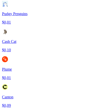
Pudgy Penguins
$0,01
Cash Cat
$0,10
Plume
$0,01
Canton
$0,09