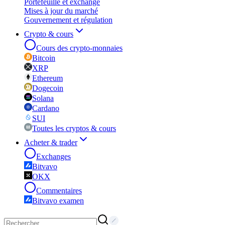
Portefeuille et exchange
Mises à jour du marché
Gouvernement et régulation
Crypto & cours
Cours des crypto-monnaies
Bitcoin
XRP
Ethereum
Dogecoin
Solana
Cardano
SUI
Toutes les cryptos & cours
Acheter & trader
Exchanges
Bitvavo
OKX
Commentaires
Bitvavo examen