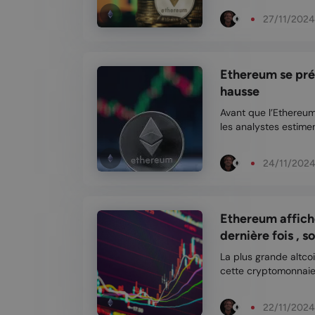
hausse des transactio
27/11/2024
bien qu’elle s’accom
Ethereum se pré
hausse
Avant que l’Ethereum
les analystes estimen
produire à court te
concernant Ethereum
24/11/202
pou...
Ethereum affiche
dernière fois , so
La plus grande altco
cette cryptomonnaie 
croissant de Bitcoin 
changer. Au cours d
22/11/2024
grimpé de...