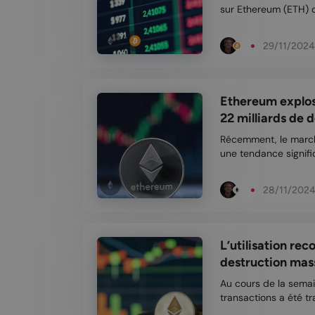
sur Ethereum (ETH) o
leurs performances é
Bitcoin (BTC), disponibles depui
29/11/2024
...
Ethereum explose
22 milliards de do
Récemment, le marc
une tendance signifi
(ETH), principale altc
des données de plus
28/11/202
investiss...
L’utilisation re
destruction mass
Au cours de la sema
transactions a été tr
fonctionnent au-des