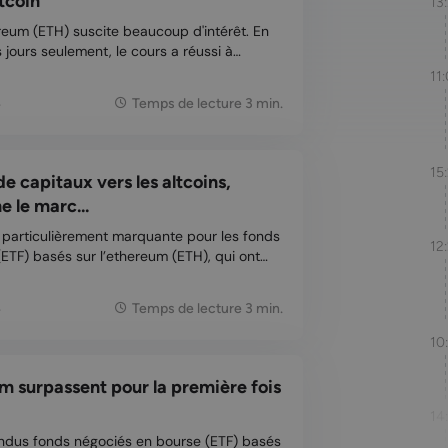
tcoin
13
reum (ETH) suscite beaucoup d'intérêt. En
 jours seulement, le cours a réussi à
t se négocie désormais bien au-dessus de 3
11
semble avoir ralenti sa force haussière, mais
4
Temps de lecture 3 min.
15
de capitaux vers les altcoins,
 le marc...
té particulièrement marquante pour les fonds
12
ETF) basés sur l’ethereum (ETH), qui ont
ecord d’afflux de capitaux. L’entrée de
portante que les fonds ethereum ont
4
Temps de lecture 3 min.
10
m surpassent pour la première fois
14
tendus fonds négociés en bourse (ETF) basés