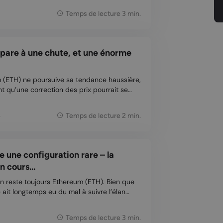
ns est un signe positif pour l’adoption,
Temps de lecture 3 min.
pagne...
pare à une chute, et une énorme
 (ETH) ne poursuive sa tendance haussière,
t qu’une correction des prix pourrait se
rme. Cependant, beaucoup sont optimistes
 à long terme. Selon un analyste, Ethereum
4
Temps de lecture 2 min.
 une configuration rare – la
n cours...
in reste toujours Ethereum (ETH). Bien que
ait longtemps eu du mal à suivre l’élan
(BTC), la situation semble désormais
es dernières 24 heures, sa valeur a même
Temps de lecture 3 min.