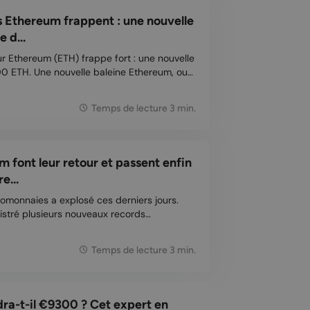
s Ethereum frappent : une nouvelle
 d...
ur Ethereum (ETH) frappe fort : une nouvelle
ine Ethereum, ou
 a récemment acquis 18 000 ETH. Cette
usse spectaculaire de la semaine dernière,
Temps de lecture 3 min.
 font leur retour et passent enfin
e...
omonnaies a explosé ces derniers jours.
gistré plusieurs nouveaux records
mentionnés dans le actualités Bitcoin.
alement connu une reprise, augmentant de
Temps de lecture 3 min.
ra-t-il €9300 ? Cet expert en