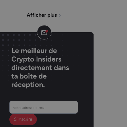
Afficher plus
Le meilleur de
Crypto Insiders
directement dans
ta boîte de
réception.
Votre
adresse
e-
mail
(Nécessaire)