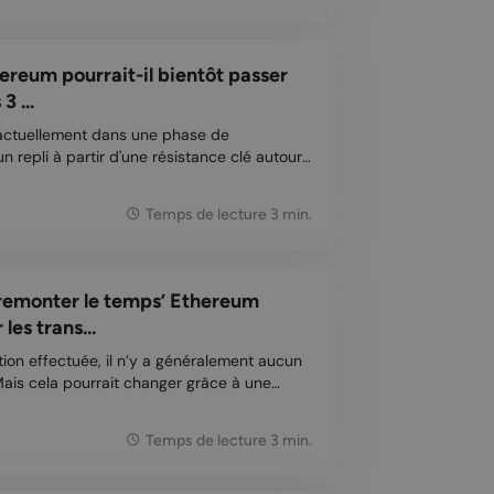
hereum pourrait-il bientôt passer
3 ...
actuellement dans une phase de
n repli à partir d'une résistance clé autour
ystes soulignent que la correction actuelle
 critique du support autour de 3 000 $. Il
Temps de lecture 3 min.
remonter le temps’ Ethereum
les trans...
tion effectuée, il n’y a généralement aucun
Mais cela pourrait changer grâce à une
 le temps” spéciale pour Ethereum (ETH),
es transactions. Revenir sur des
Temps de lecture 3 min.