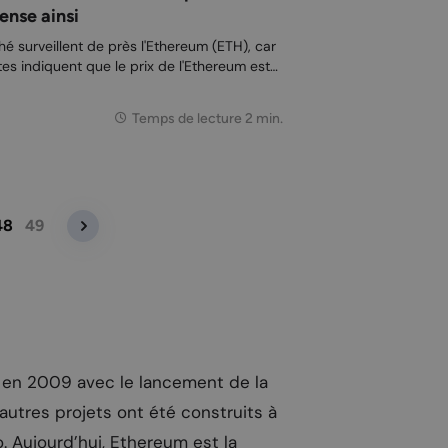
ense ainsi
é surveillent de près l'Ethereum (ETH), car
es indiquent que le prix de l'Ethereum est
ter à nouveau. L'analyste Ali Martinez
m pourrait atteindre un prix de 10 000 dol...
Temps de lecture 2 min.
48
49
 en 2009 avec le lancement de la
autres projets ont été construits à
. Aujourd’hui, Ethereum est la