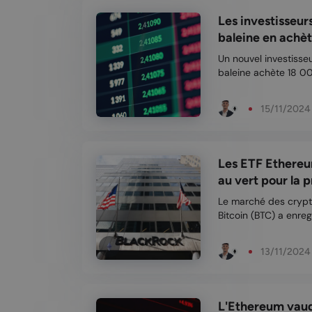
Les investisseur
baleine en achète
Un nouvel investisse
baleine achète 18 000 ETH. Une nouvelle bale
grand investisseur,
opération suit la ha
15/11/2024
o...
Les ETF Ethereum
au vert pour la pr
Le marché des crypt
Bitcoin (BTC) a enre
historiques, souvent 
Ethereum (ETH) a ég
13/11/2024
pas moins de 2...
L'Ethereum vaud