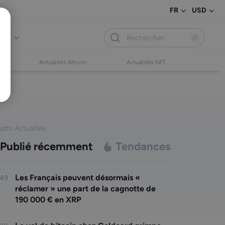
FR
USD
vis
Actualités Altcoin
Actualités NFT
ypto Actualités
Publié récemment
Tendances
Les Français peuvent désormais «
:49
réclamer » une part de la cagnotte de
190 000 € en XRP