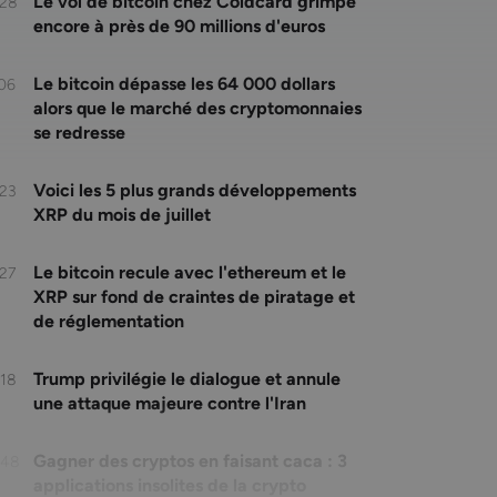
Le vol de bitcoin chez Coldcard grimpe
:28
encore à près de 90 millions d'euros
Le bitcoin dépasse les 64 000 dollars
:06
alors que le marché des cryptomonnaies
se redresse
Voici les 5 plus grands développements
:23
XRP du mois de juillet
Le bitcoin recule avec l'ethereum et le
:27
XRP sur fond de craintes de piratage et
de réglementation
Trump privilégie le dialogue et annule
:18
une attaque majeure contre l'Iran
Gagner des cryptos en faisant caca : 3
:48
applications insolites de la crypto