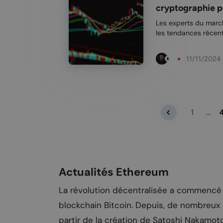
cryptographie p
Les experts du march
les tendances récent
sur le point d'augmen
affirme que l'ethereu
11/11/2024
1
…
Actualités Ethereum
La révolution décentralisée a commencé
blockchain Bitcoin. Depuis, de nombreux 
partir de la création de Satoshi Nakamoto