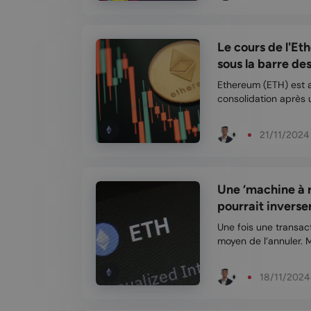
Le cours de l'Et
sous la barre des 
Ethereum (ETH) est 
consolidation après u
de 3 500 $. Les anal
pourrait être un test
21/11/2024
est es...
Une ‘machine à 
pourrait inverser 
Une fois une transac
moyen de l’annuler. 
“machine à remonter
permettant de revenir sur d
18/11/2024
tran...