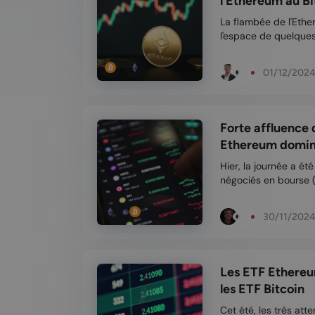
l'Ethereum au Bi
La flambée de l'Ethe
l'espace de quelques
grimper en flèche e
500 dollars. Le prix 
01/12/202
l...
Forte affluence 
Ethereum domine
Hier, la journée a é
négociés en bourse (
atteint un nouveau r
capitaux a été si im
30/11/202
surpassé...
Les ETF Ethereu
les ETF Bitcoin
Cet été, les très at