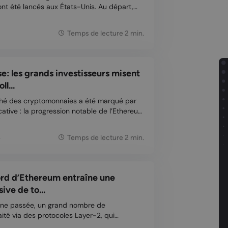
nt été lancés aux États-Unis. Au départ,
taient bien en deçà de celles des ETF
s janvier. Cette semaine marque
Temps de lecture 2 min.
: les grands investisseurs misent
ll...
hé des cryptomonnaies a été marqué par
cative : la progression notable de l’Ethereum
oin, qui suscite un intérêt croissant. Avec
 en plus optimistes, de nombreux
4
Temps de lecture 2 min.
cord d’Ethereum entraîne une
ive de to...
ine passée, un grand nombre de
aité via des protocoles Layer-2, qui
sus du réseau Ethereum (ETH). Cette