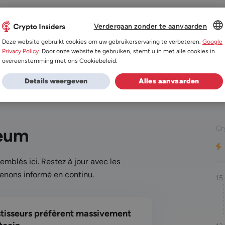
Verdergaan zonder te aanvaarden
ités
Exchanges
Prix des cryptomonnaies
A
DUTCH
Deze website gebruikt cookies om uw gebruikerservaring te verbeteren.
Google
Privacy Policy
. Door onze website te gebruiken, stemt u in met alle cookies in
ES
overeenstemming met ons Cookiebeleid.
alités Ethereum
Actualités Ripple
Actualités Shiba Inu
DE
Details weergeven
Alles aanvaarden
FR
Cr
reum
emblés ici. Restez à jour avec les
tenons informé en continu.
15
stisseurs préfèrent massivement