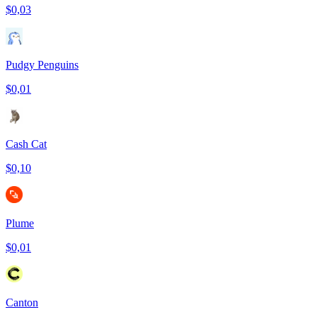
$0,03
Pudgy Penguins
$0,01
Cash Cat
$0,10
Plume
$0,01
Canton