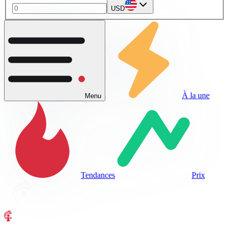
USD
À la une
Menu
Tendances
Prix