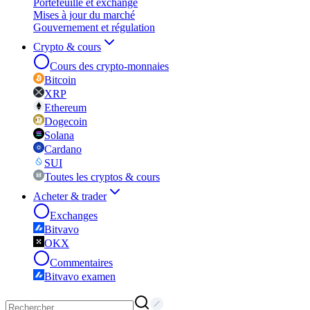
Portefeuille et exchange
Mises à jour du marché
Gouvernement et régulation
Crypto & cours
Cours des crypto-monnaies
Bitcoin
XRP
Ethereum
Dogecoin
Solana
Cardano
SUI
Toutes les cryptos & cours
Acheter & trader
Exchanges
Bitvavo
OKX
Commentaires
Bitvavo examen