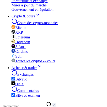
Portefeuille et exchange
Mises à jour du marché
Gouvernement et régulation
Crypto & cours
Cours des crypto-monnaies
Bitcoin
XRP
Ethereum
Dogecoin
Solana
Cardano
SUI
Toutes les cryptos & cours
Acheter & trader
Exchanges
Bitvavo
OKX
Commentaires
Bitvavo examen