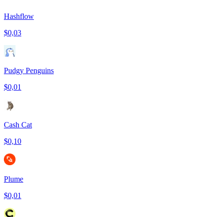
Hashflow
$0,03
Pudgy Penguins
$0,01
Cash Cat
$0,10
Plume
$0,01