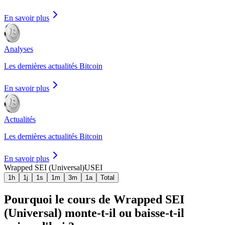
En savoir plus
Analyses
Les dernières actualités Bitcoin
En savoir plus
Actualités
Les dernières actualités Bitcoin
En savoir plus
Wrapped SEI (Universal)
USEI
1h
1j
1s
1m
3m
1a
Total
Pourquoi le cours de Wrapped SEI
(Universal) monte-t-il ou baisse-t-il