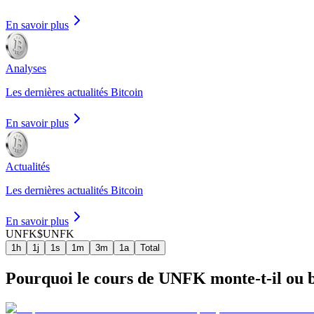
En savoir plus
Analyses
Les dernières actualités Bitcoin
En savoir plus
Actualités
Les dernières actualités Bitcoin
En savoir plus
UNFK
$UNFK
1h
1j
1s
1m
3m
1a
Total
Pourquoi le cours de UNFK monte-t-il ou ba