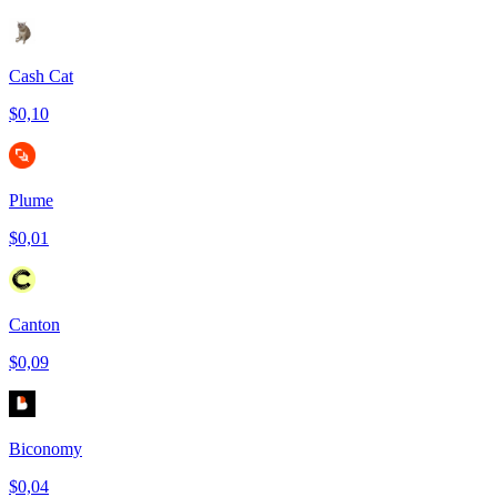
Cash Cat
$0,10
Plume
$0,01
Canton
$0,09
Biconomy
$0,04