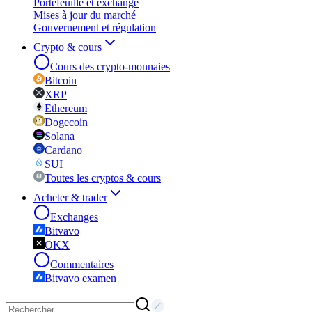
Portefeuille et exchange
Mises à jour du marché
Gouvernement et régulation
Crypto & cours
Cours des crypto-monnaies
Bitcoin
XRP
Ethereum
Dogecoin
Solana
Cardano
SUI
Toutes les cryptos & cours
Acheter & trader
Exchanges
Bitvavo
OKX
Commentaires
Bitvavo examen