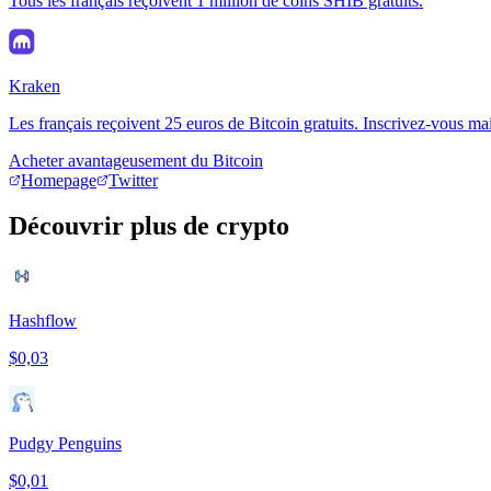
Tous les français reçoivent 1 million de coins SHIB gratuits.
Kraken
Les français reçoivent 25 euros de Bitcoin gratuits. Inscrivez-vous ma
Acheter avantageusement du Bitcoin
Homepage
Twitter
Découvrir plus de crypto
Hashflow
$0,03
Pudgy Penguins
$0,01