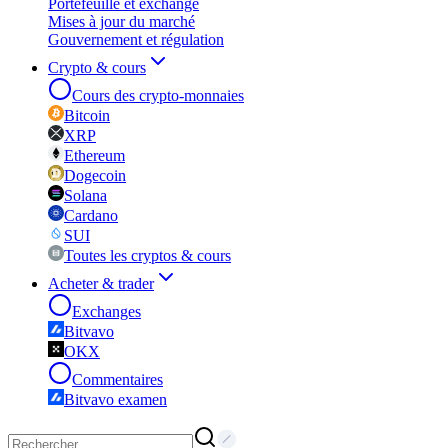
Portefeuille et exchange
Mises à jour du marché
Gouvernement et régulation
Crypto & cours
Cours des crypto-monnaies
Bitcoin
XRP
Ethereum
Dogecoin
Solana
Cardano
SUI
Toutes les cryptos & cours
Acheter & trader
Exchanges
Bitvavo
OKX
Commentaires
Bitvavo examen