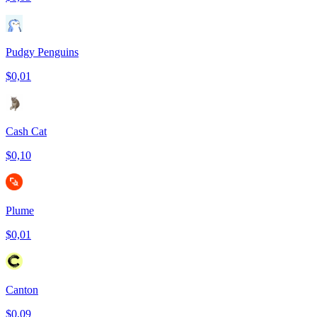
Pudgy Penguins
$0,01
Cash Cat
$0,10
Plume
$0,01
Canton
$0,09