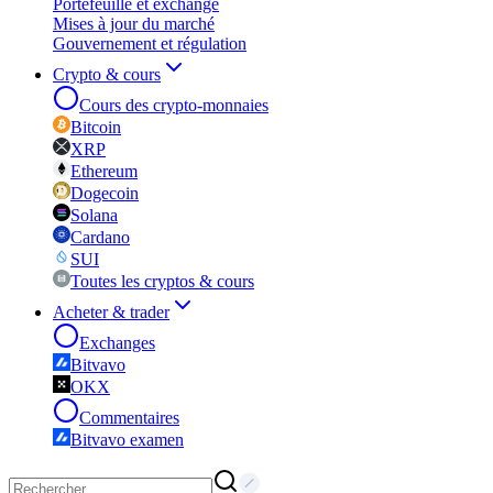
Portefeuille et exchange
Mises à jour du marché
Gouvernement et régulation
Crypto & cours
Cours des crypto-monnaies
Bitcoin
XRP
Ethereum
Dogecoin
Solana
Cardano
SUI
Toutes les cryptos & cours
Acheter & trader
Exchanges
Bitvavo
OKX
Commentaires
Bitvavo examen