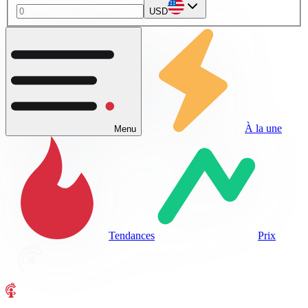
USD
À la une
Menu
Tendances
Prix