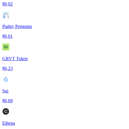
$0,02
Pudgy Penguins
$0,01
GRVT Token
$0,23
Sui
$0,69
Ethena