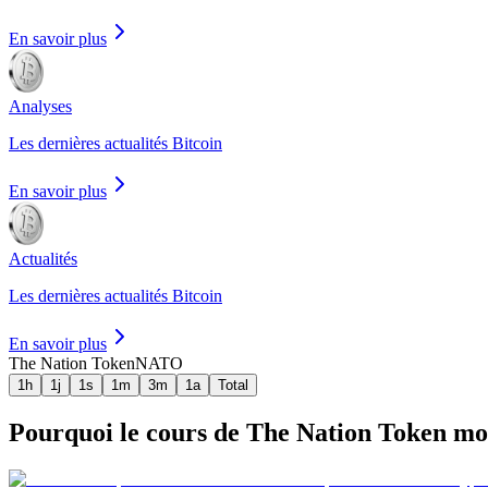
En savoir plus
Analyses
Les dernières actualités Bitcoin
En savoir plus
Actualités
Les dernières actualités Bitcoin
En savoir plus
The Nation Token
NATO
1h
1j
1s
1m
3m
1a
Total
Pourquoi le cours de The Nation Token mont