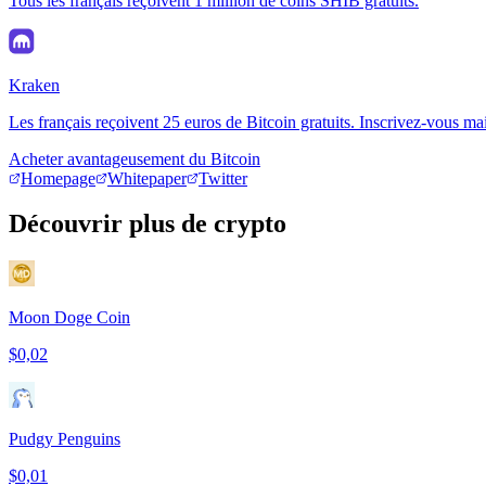
Tous les français reçoivent 1 million de coins SHIB gratuits.
Kraken
Les français reçoivent 25 euros de Bitcoin gratuits. Inscrivez-vous ma
Acheter avantageusement du Bitcoin
Homepage
Whitepaper
Twitter
Découvrir plus de crypto
Moon Doge Coin
$0,02
Pudgy Penguins
$0,01