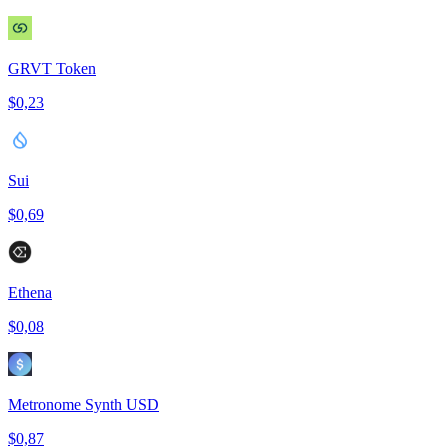
GRVT Token
$0,23
Sui
$0,69
Ethena
$0,08
Metronome Synth USD
$0,87