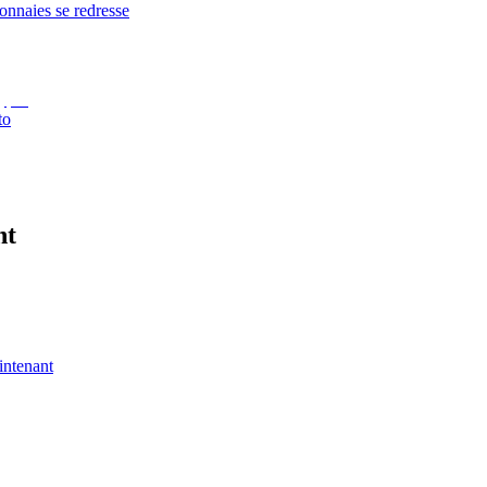
onnaies se redresse
to
nt
intenant