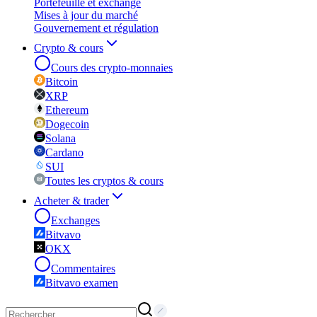
Portefeuille et exchange
Mises à jour du marché
Gouvernement et régulation
Crypto & cours
Cours des crypto-monnaies
Bitcoin
XRP
Ethereum
Dogecoin
Solana
Cardano
SUI
Toutes les cryptos & cours
Acheter & trader
Exchanges
Bitvavo
OKX
Commentaires
Bitvavo examen