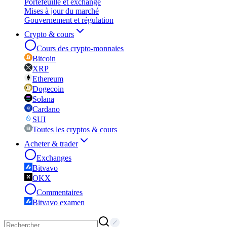
Portefeuille et exchange
Mises à jour du marché
Gouvernement et régulation
Crypto & cours
Cours des crypto-monnaies
Bitcoin
XRP
Ethereum
Dogecoin
Solana
Cardano
SUI
Toutes les cryptos & cours
Acheter & trader
Exchanges
Bitvavo
OKX
Commentaires
Bitvavo examen