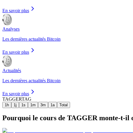
En savoir plus
Analyses
Les dernières actualités Bitcoin
En savoir plus
Actualités
Les dernières actualités Bitcoin
En savoir plus
TAGGER
TAG
1h
1j
1s
1m
3m
1a
Total
Pourquoi le cours de TAGGER monte-t-il ou