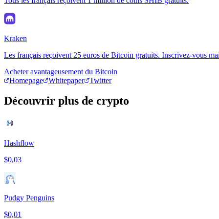
Tous les français reçoivent 1 million de coins SHIB gratuits.
Kraken
Les français reçoivent 25 euros de Bitcoin gratuits. Inscrivez-vous ma
Acheter avantageusement du Bitcoin
Homepage
Whitepaper
Twitter
Découvrir plus de crypto
Hashflow
$0,03
Pudgy Penguins
$0,01