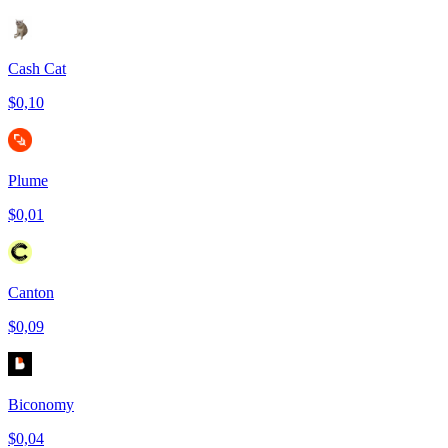
Cash Cat
$0,10
Plume
$0,01
Canton
$0,09
Biconomy
$0,04