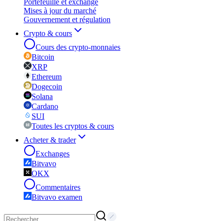
Portefeuille et exchange
Mises à jour du marché
Gouvernement et régulation
Crypto & cours
Cours des crypto-monnaies
Bitcoin
XRP
Ethereum
Dogecoin
Solana
Cardano
SUI
Toutes les cryptos & cours
Acheter & trader
Exchanges
Bitvavo
OKX
Commentaires
Bitvavo examen