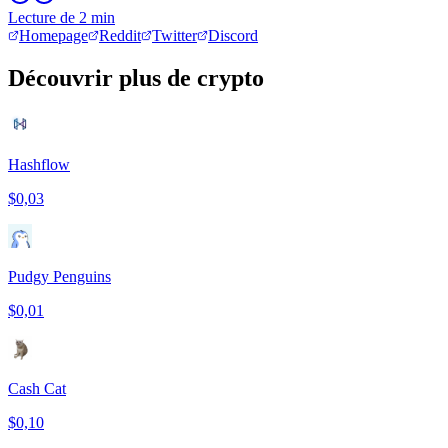
Lecture de 2 min
Homepage
Reddit
Twitter
Discord
Découvrir plus de crypto
Hashflow
$0,03
Pudgy Penguins
$0,01
Cash Cat
$0,10