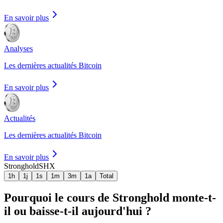
En savoir plus
Analyses
Les dernières actualités Bitcoin
En savoir plus
Actualités
Les dernières actualités Bitcoin
En savoir plus
Stronghold
SHX
1h
1j
1s
1m
3m
1a
Total
Pourquoi le cours de Stronghold monte-t-
il ou baisse-t-il aujourd'hui ?