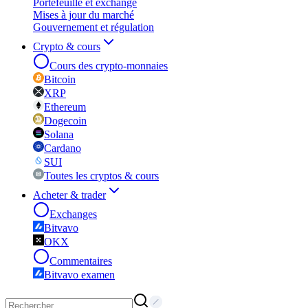
Portefeuille et exchange
Mises à jour du marché
Gouvernement et régulation
Crypto & cours
Cours des crypto-monnaies
Bitcoin
XRP
Ethereum
Dogecoin
Solana
Cardano
SUI
Toutes les cryptos & cours
Acheter & trader
Exchanges
Bitvavo
OKX
Commentaires
Bitvavo examen