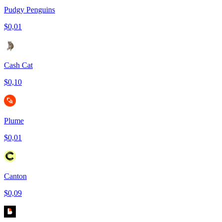
Pudgy Penguins
$0,01
Cash Cat
$0,10
Plume
$0,01
Canton
$0,09