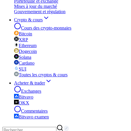
Portefeuille et exchange
Mises à jour du marché
Gouvernement et régulation
Crypto & cours
Cours des crypto-monnaies
Bitcoin
XRP
Ethereum
Dogecoin
Solana
Cardano
SUI
Toutes les cryptos & cours
Acheter & trader
Exchanges
Bitvavo
OKX
Commentaires
Bitvavo examen