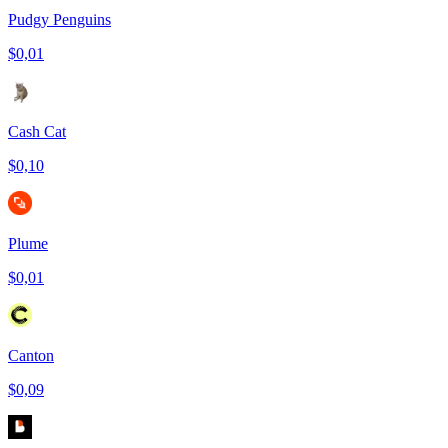
Pudgy Penguins
$0,01
Cash Cat
$0,10
Plume
$0,01
Canton
$0,09