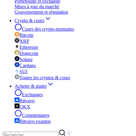
Portefeuille et exchange
Mises à jour du marché
Gouvernement et régulation
Crypto & cours
Cours des crypto-monnaies
Bitcoin
XRP
Ethereum
Dogecoin
Solana
Cardano
SUI
Toutes les cryptos & cours
Acheter & trader
Exchanges
Bitvavo
OKX
Commentaires
Bitvavo examen