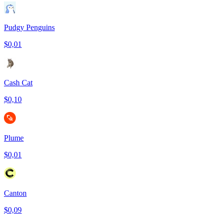
Pudgy Penguins
$0,01
Cash Cat
$0,10
Plume
$0,01
Canton
$0,09