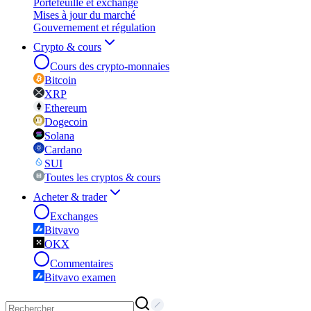
Portefeuille et exchange
Mises à jour du marché
Gouvernement et régulation
Crypto & cours
Cours des crypto-monnaies
Bitcoin
XRP
Ethereum
Dogecoin
Solana
Cardano
SUI
Toutes les cryptos & cours
Acheter & trader
Exchanges
Bitvavo
OKX
Commentaires
Bitvavo examen