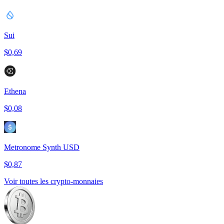
Sui
$0,69
Ethena
$0,08
Metronome Synth USD
$0,87
Voir toutes les crypto-monnaies