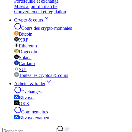
Portefeuille et exchange
Mises à jour du marché
Gouvernement et régulation
Crypto & cours
Cours des crypto-monnaies
Bitcoin
XRP
Ethereum
Dogecoin
Solana
Cardano
SUI
Toutes les cryptos & cours
Acheter & trader
Exchanges
Bitvavo
OKX
Commentaires
Bitvavo examen