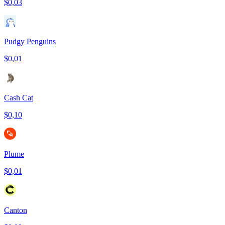
$0,03
Pudgy Penguins
$0,01
Cash Cat
$0,10
Plume
$0,01
Canton