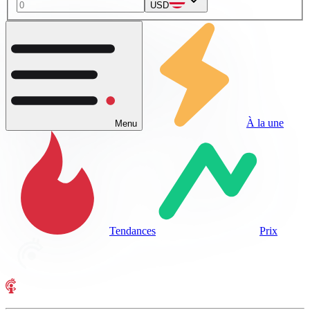
USD
À la une
Menu
Tendances
Prix