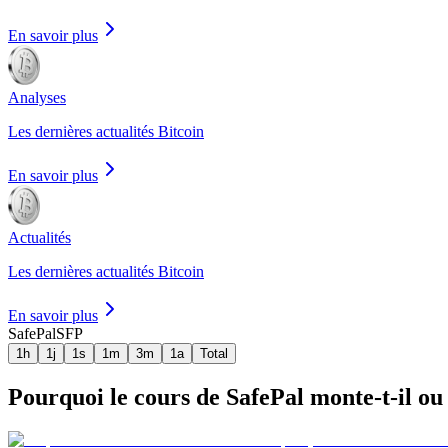
En savoir plus
Analyses
Les dernières actualités Bitcoin
En savoir plus
Actualités
Les dernières actualités Bitcoin
En savoir plus
SafePal
SFP
1h
1j
1s
1m
3m
1a
Total
Pourquoi le cours de SafePal monte-t-il ou 