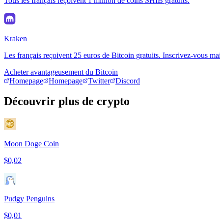
Tous les français reçoivent 1 million de coins SHIB gratuits.
Kraken
Les français reçoivent 25 euros de Bitcoin gratuits. Inscrivez-vous ma
Acheter avantageusement du Bitcoin
Homepage
Homepage
Twitter
Discord
Découvrir plus de crypto
Moon Doge Coin
$0,02
Pudgy Penguins
$0,01