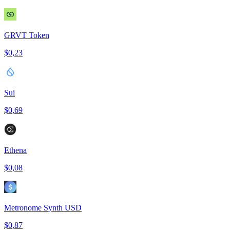
GRVT Token
$0,23
Sui
$0,69
Ethena
$0,08
Metronome Synth USD
$0,87