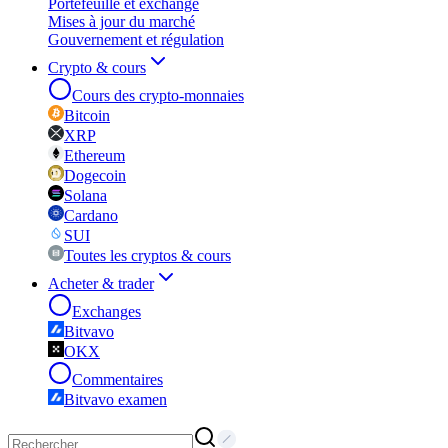
Portefeuille et exchange
Mises à jour du marché
Gouvernement et régulation
Crypto & cours
Cours des crypto-monnaies
Bitcoin
XRP
Ethereum
Dogecoin
Solana
Cardano
SUI
Toutes les cryptos & cours
Acheter & trader
Exchanges
Bitvavo
OKX
Commentaires
Bitvavo examen