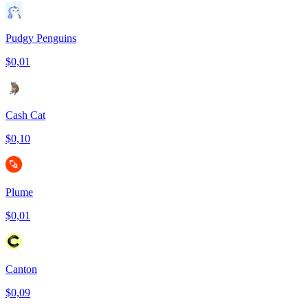
Pudgy Penguins
$0,01
Cash Cat
$0,10
Plume
$0,01
Canton
$0,09