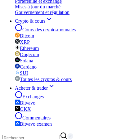
Portefeuille et exchange
Mises à jour du marché
Gouvernement et régulation
Crypto & cours
Cours des crypto-monnaies
Bitcoin
XRP
Ethereum
Dogecoin
Solana
Cardano
SUI
Toutes les cryptos & cours
Acheter & trader
Exchanges
Bitvavo
OKX
Commentaires
Bitvavo examen