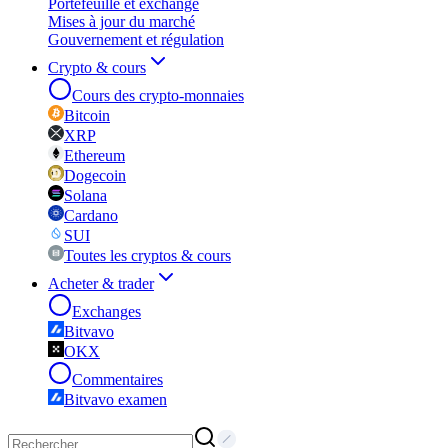
Portefeuille et exchange
Mises à jour du marché
Gouvernement et régulation
Crypto & cours
Cours des crypto-monnaies
Bitcoin
XRP
Ethereum
Dogecoin
Solana
Cardano
SUI
Toutes les cryptos & cours
Acheter & trader
Exchanges
Bitvavo
OKX
Commentaires
Bitvavo examen