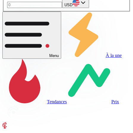
USD
À la une
Menu
Tendances
Prix