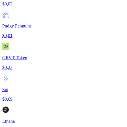
$0,02
Pudgy Penguins
$0,01
GRVT Token
$0,23
Sui
$0,69
Ethena