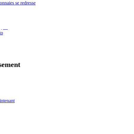
onnaies se redresse
to
sement
intenant