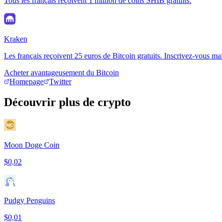
Tous les français reçoivent 1 million de coins SHIB gratuits.
Kraken
Les français reçoivent 25 euros de Bitcoin gratuits. Inscrivez-vous ma
Acheter avantageusement du Bitcoin
Homepage
Twitter
Découvrir plus de crypto
Moon Doge Coin
$0,02
Pudgy Penguins
$0,01