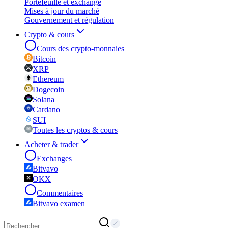
Portefeuille et exchange
Mises à jour du marché
Gouvernement et régulation
Crypto & cours
Cours des crypto-monnaies
Bitcoin
XRP
Ethereum
Dogecoin
Solana
Cardano
SUI
Toutes les cryptos & cours
Acheter & trader
Exchanges
Bitvavo
OKX
Commentaires
Bitvavo examen