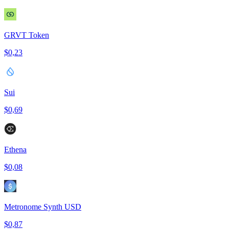
GRVT Token
$0,23
Sui
$0,69
Ethena
$0,08
Metronome Synth USD
$0,87