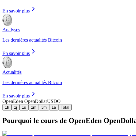
En savoir plus
Analyses
Les dernières actualités Bitcoin
En savoir plus
Actualités
Les dernières actualités Bitcoin
En savoir plus
OpenEden OpenDollar
USDO
1h
1j
1s
1m
3m
1a
Total
Pourquoi le cours de OpenEden OpenDollar 