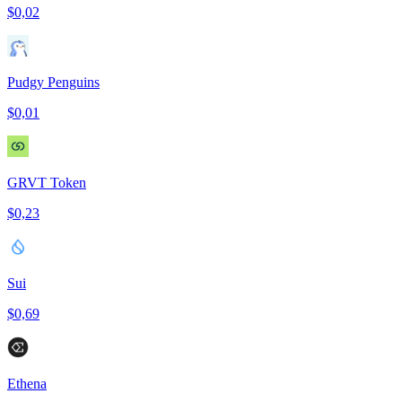
$0,02
Pudgy Penguins
$0,01
GRVT Token
$0,23
Sui
$0,69
Ethena