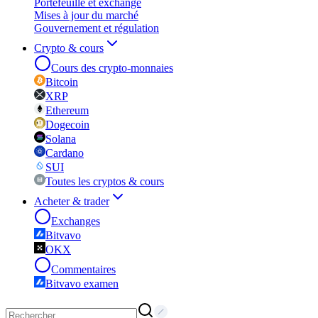
Portefeuille et exchange
Mises à jour du marché
Gouvernement et régulation
Crypto & cours
Cours des crypto-monnaies
Bitcoin
XRP
Ethereum
Dogecoin
Solana
Cardano
SUI
Toutes les cryptos & cours
Acheter & trader
Exchanges
Bitvavo
OKX
Commentaires
Bitvavo examen