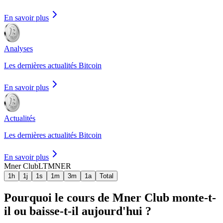
En savoir plus
Analyses
Les dernières actualités Bitcoin
En savoir plus
Actualités
Les dernières actualités Bitcoin
En savoir plus
Mner Club
LTMNER
1h
1j
1s
1m
3m
1a
Total
Pourquoi le cours de Mner Club monte-t-
il ou baisse-t-il aujourd'hui ?