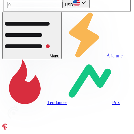
USD
À la une
Menu
Tendances
Prix