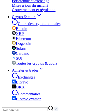
Portefeuille et exchange
Mises à jour du marché
Gouvernement et régulation
Crypto & cours
Cours des crypto-monnaies
Bitcoin
XRP
Ethereum
Dogecoin
Solana
Cardano
SUI
Toutes les cryptos & cours
Acheter & trader
Exchanges
Bitvavo
OKX
Commentaires
Bitvavo examen