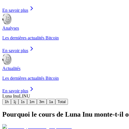
En savoir plus
Analyses
Les dernières actualités Bitcoin
En savoir plus
Actualités
Les dernières actualités Bitcoin
En savoir plus
Luna Inu
LINU
1h
1j
1s
1m
3m
1a
Total
Pourquoi le cours de Luna Inu monte-t-il ou