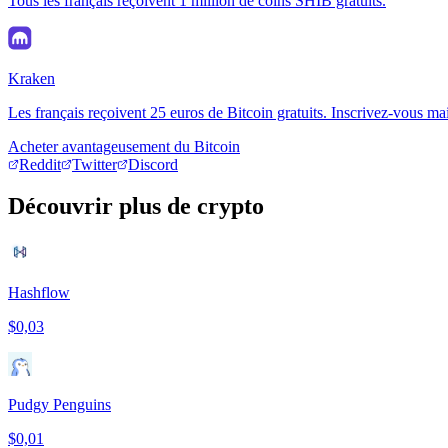
Tous les français reçoivent 1 million de coins SHIB gratuits.
Kraken
Les français reçoivent 25 euros de Bitcoin gratuits. Inscrivez-vous ma
Acheter avantageusement du Bitcoin
Reddit
Twitter
Discord
Découvrir plus de crypto
Hashflow
$0,03
Pudgy Penguins
$0,01