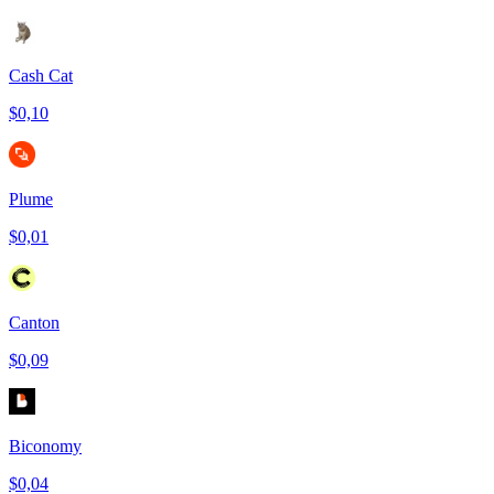
Cash Cat
$0,10
Plume
$0,01
Canton
$0,09
Biconomy
$0,04