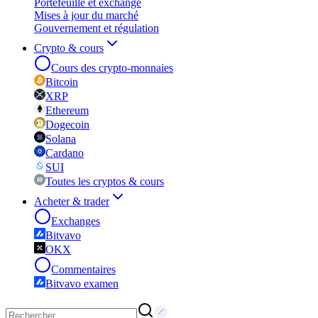
Portefeuille et exchange
Mises à jour du marché
Gouvernement et régulation
Crypto & cours
Cours des crypto-monnaies
Bitcoin
XRP
Ethereum
Dogecoin
Solana
Cardano
SUI
Toutes les cryptos & cours
Acheter & trader
Exchanges
Bitvavo
OKX
Commentaires
Bitvavo examen