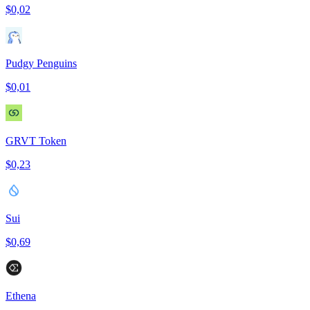
$0,02
Pudgy Penguins
$0,01
GRVT Token
$0,23
Sui
$0,69
Ethena