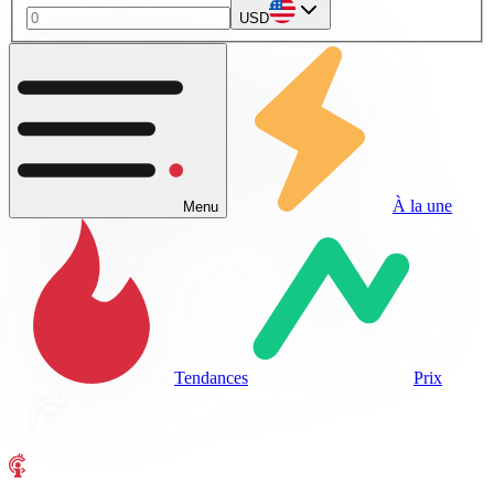
USD
À la une
Menu
Tendances
Prix