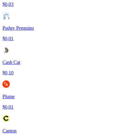
$0,03
Pudgy Penguins
$0,01
Cash Cat
$0,10
Plume
$0,01
Canton