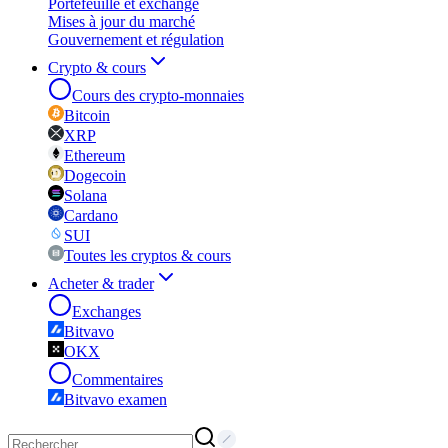
Portefeuille et exchange
Mises à jour du marché
Gouvernement et régulation
Crypto & cours
Cours des crypto-monnaies
Bitcoin
XRP
Ethereum
Dogecoin
Solana
Cardano
SUI
Toutes les cryptos & cours
Acheter & trader
Exchanges
Bitvavo
OKX
Commentaires
Bitvavo examen