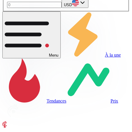
USD
À la une
Menu
Tendances
Prix