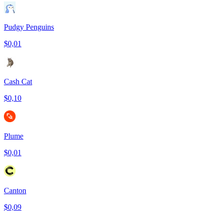
Pudgy Penguins
$0,01
Cash Cat
$0,10
Plume
$0,01
Canton
$0,09