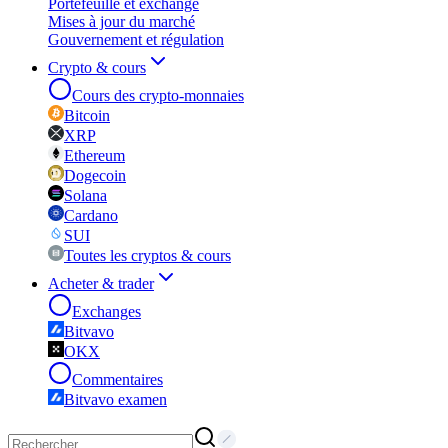
Portefeuille et exchange
Mises à jour du marché
Gouvernement et régulation
Crypto & cours
Cours des crypto-monnaies
Bitcoin
XRP
Ethereum
Dogecoin
Solana
Cardano
SUI
Toutes les cryptos & cours
Acheter & trader
Exchanges
Bitvavo
OKX
Commentaires
Bitvavo examen