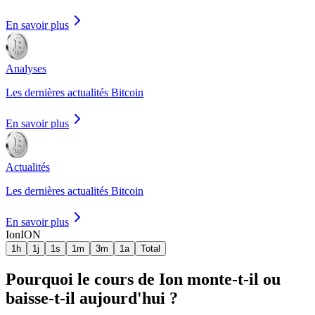
En savoir plus
Analyses
Les dernières actualités Bitcoin
En savoir plus
Actualités
Les dernières actualités Bitcoin
En savoir plus
Ion
ION
1h
1j
1s
1m
3m
1a
Total
Pourquoi le cours de Ion monte-t-il ou
baisse-t-il aujourd'hui ?