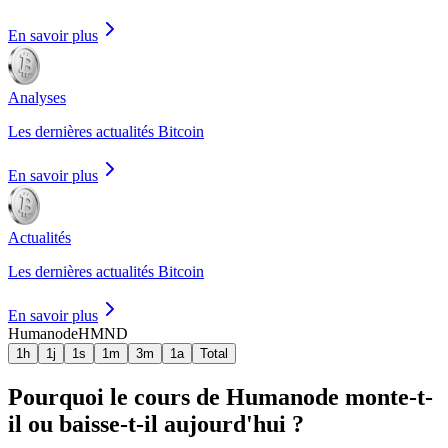
En savoir plus
Analyses
Les dernières actualités Bitcoin
En savoir plus
Actualités
Les dernières actualités Bitcoin
En savoir plus
Humanode
HMND
1h
1j
1s
1m
3m
1a
Total
Pourquoi le cours de Humanode monte-t-
il ou baisse-t-il aujourd'hui ?