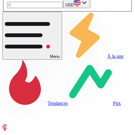
USD
À la une
Menu
Tendances
Prix