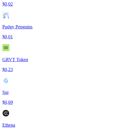
$0,02
Pudgy Penguins
$0,01
GRVT Token
$0,23
Sui
$0,69
Ethena