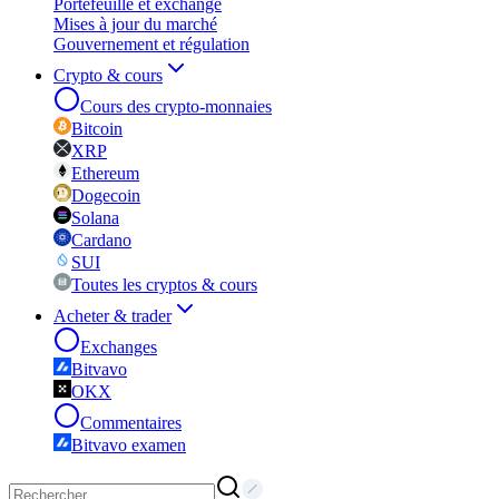
Portefeuille et exchange
Mises à jour du marché
Gouvernement et régulation
Crypto & cours
Cours des crypto-monnaies
Bitcoin
XRP
Ethereum
Dogecoin
Solana
Cardano
SUI
Toutes les cryptos & cours
Acheter & trader
Exchanges
Bitvavo
OKX
Commentaires
Bitvavo examen