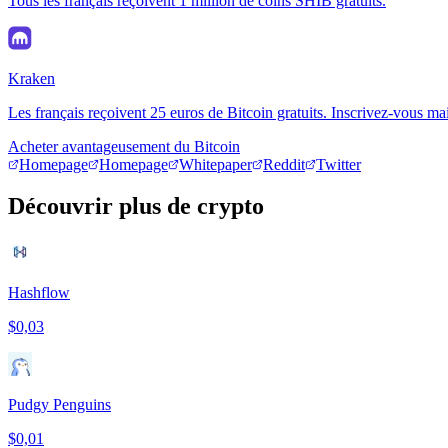
Tous les français reçoivent 1 million de coins SHIB gratuits.
Kraken
Les français reçoivent 25 euros de Bitcoin gratuits. Inscrivez-vous ma
Acheter avantageusement du Bitcoin
Homepage
Homepage
Whitepaper
Reddit
Twitter
Découvrir plus de crypto
Hashflow
$0,03
Pudgy Penguins
$0,01