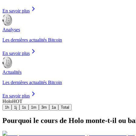
En savoir plus
Analyses
Les dernières actualités Bitcoin
En savoir plus
Actualités
Les dernières actualités Bitcoin
En savoir plus
Holo
HOT
1h
1j
1s
1m
3m
1a
Total
Pourquoi le cours de Holo monte-t-il ou bai