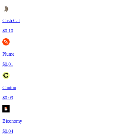
Cash Cat
$0,10
Plume
$0,01
Canton
$0,09
Biconomy
$0,04