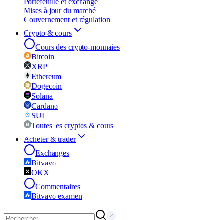
Portefeuille et exchange
Mises à jour du marché
Gouvernement et régulation
Crypto & cours
Cours des crypto-monnaies
Bitcoin
XRP
Ethereum
Dogecoin
Solana
Cardano
SUI
Toutes les cryptos & cours
Acheter & trader
Exchanges
Bitvavo
OKX
Commentaires
Bitvavo examen