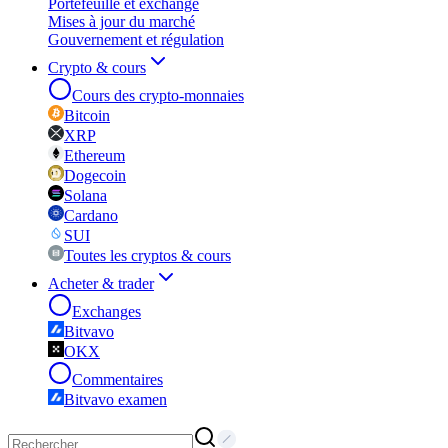
Portefeuille et exchange
Mises à jour du marché
Gouvernement et régulation
Crypto & cours
Cours des crypto-monnaies
Bitcoin
XRP
Ethereum
Dogecoin
Solana
Cardano
SUI
Toutes les cryptos & cours
Acheter & trader
Exchanges
Bitvavo
OKX
Commentaires
Bitvavo examen