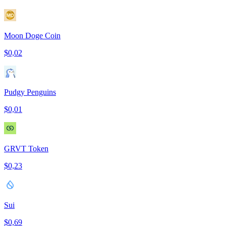
Moon Doge Coin
$0,02
Pudgy Penguins
$0,01
GRVT Token
$0,23
Sui
$0,69