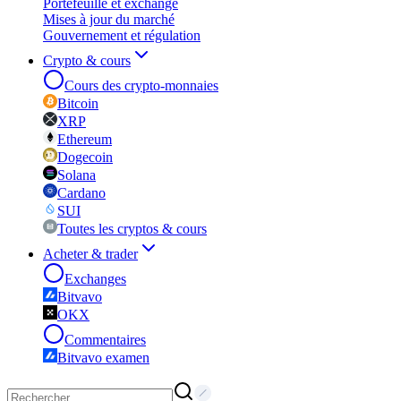
Portefeuille et exchange
Mises à jour du marché
Gouvernement et régulation
Crypto & cours
Cours des crypto-monnaies
Bitcoin
XRP
Ethereum
Dogecoin
Solana
Cardano
SUI
Toutes les cryptos & cours
Acheter & trader
Exchanges
Bitvavo
OKX
Commentaires
Bitvavo examen