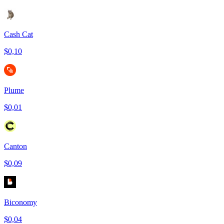
Cash Cat
$0,10
Plume
$0,01
Canton
$0,09
Biconomy
$0,04