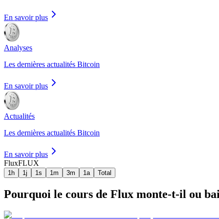
En savoir plus
Analyses
Les dernières actualités Bitcoin
En savoir plus
Actualités
Les dernières actualités Bitcoin
En savoir plus
Flux
FLUX
1h
1j
1s
1m
3m
1a
Total
Pourquoi le cours de Flux monte-t-il ou bai