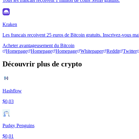
Tous les français reçoivent 1 million de coins SHIB gratuits.
Kraken
Les français reçoivent 25 euros de Bitcoin gratuits. Inscrivez-vous ma
Acheter avantageusement du Bitcoin
Homepage
Homepage
Homepage
Whitepaper
Reddit
Twitter
Découvrir plus de crypto
Hashflow
$0,03
Pudgy Penguins
$0,01