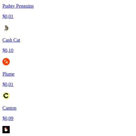
Pudgy Penguins
$0,01
Cash Cat
$0,10
Plume
$0,01
Canton
$0,09