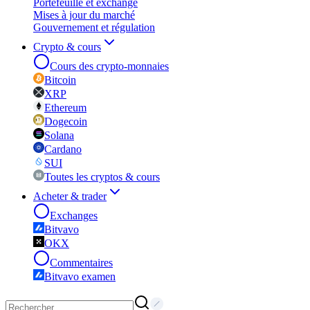
Portefeuille et exchange
Mises à jour du marché
Gouvernement et régulation
Crypto & cours
Cours des crypto-monnaies
Bitcoin
XRP
Ethereum
Dogecoin
Solana
Cardano
SUI
Toutes les cryptos & cours
Acheter & trader
Exchanges
Bitvavo
OKX
Commentaires
Bitvavo examen