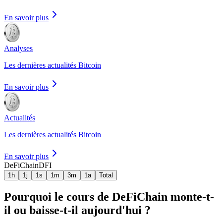
En savoir plus
Analyses
Les dernières actualités Bitcoin
En savoir plus
Actualités
Les dernières actualités Bitcoin
En savoir plus
DeFiChain
DFI
1h
1j
1s
1m
3m
1a
Total
Pourquoi le cours de DeFiChain monte-t-
il ou baisse-t-il aujourd'hui ?