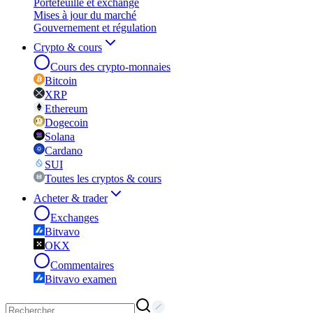
Portefeuille et exchange
Mises à jour du marché
Gouvernement et régulation
Crypto & cours
Cours des crypto-monnaies
Bitcoin
XRP
Ethereum
Dogecoin
Solana
Cardano
SUI
Toutes les cryptos & cours
Acheter & trader
Exchanges
Bitvavo
OKX
Commentaires
Bitvavo examen