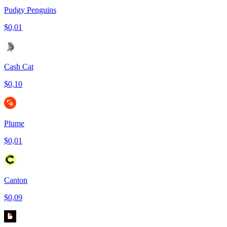
Pudgy Penguins
$0,01
Cash Cat
$0,10
Plume
$0,01
Canton
$0,09