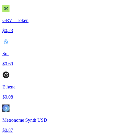
GRVT Token
$0,23
Sui
$0,69
Ethena
$0,08
Metronome Synth USD
$0,87