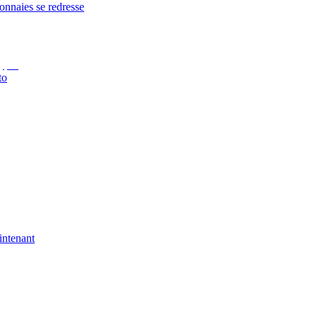
onnaies se redresse
to
intenant