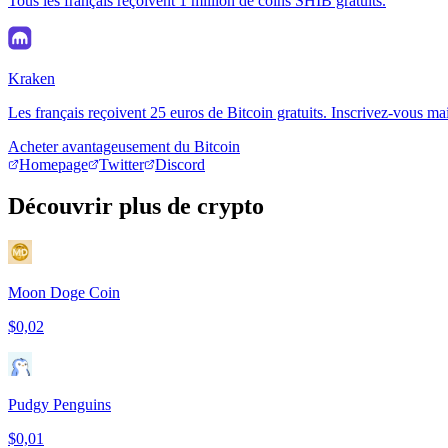
Tous les français reçoivent 1 million de coins SHIB gratuits.
Kraken
Les français reçoivent 25 euros de Bitcoin gratuits. Inscrivez-vous ma
Acheter avantageusement du Bitcoin
Homepage
Twitter
Discord
Découvrir plus de crypto
Moon Doge Coin
$0,02
Pudgy Penguins
$0,01