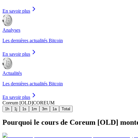
En savoir plus
Analyses
Les dernières actualités Bitcoin
En savoir plus
Actualités
Les dernières actualités Bitcoin
En savoir plus
Coreum [OLD]
COREUM
1h
1j
1s
1m
3m
1a
Total
Pourquoi le cours de Coreum [OLD] monte-t