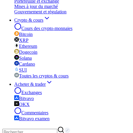
Portefeuille et exchange
Mises à jour du marché
Gouvernement et régulation
Crypto & cours
Cours des crypto-monnaies
Bitcoin
XRP
Ethereum
Dogecoin
Solana
Cardano
SUI
Toutes les cryptos & cours
Acheter & trader
Exchanges
Bitvavo
OKX
Commentaires
Bitvavo examen