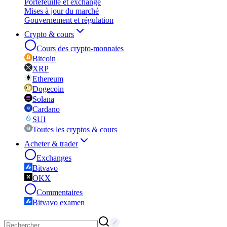
Portefeuille et exchange
Mises à jour du marché
Gouvernement et régulation
Crypto & cours
Cours des crypto-monnaies
Bitcoin
XRP
Ethereum
Dogecoin
Solana
Cardano
SUI
Toutes les cryptos & cours
Acheter & trader
Exchanges
Bitvavo
OKX
Commentaires
Bitvavo examen