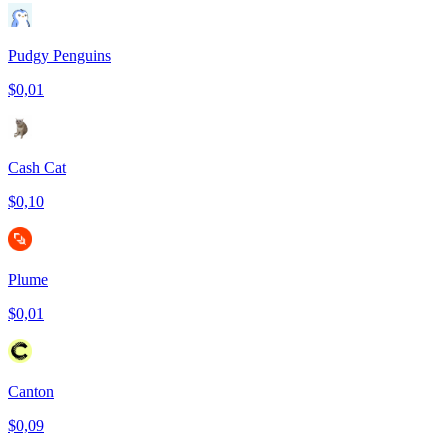
Pudgy Penguins
$0,01
Cash Cat
$0,10
Plume
$0,01
Canton
$0,09