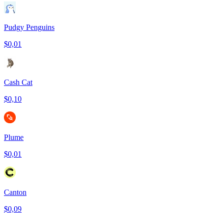
Pudgy Penguins
$0,01
Cash Cat
$0,10
Plume
$0,01
Canton
$0,09