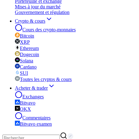
Portefeuille et exchange
Mises à jour du marché
Gouvernement et régulation
Crypto & cours
Cours des crypto-monnaies
Bitcoin
XRP
Ethereum
Dogecoin
Solana
Cardano
SUI
Toutes les cryptos & cours
Acheter & trader
Exchanges
Bitvavo
OKX
Commentaires
Bitvavo examen