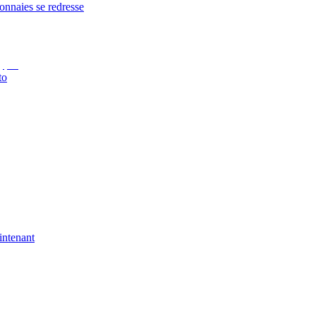
onnaies se redresse
to
intenant