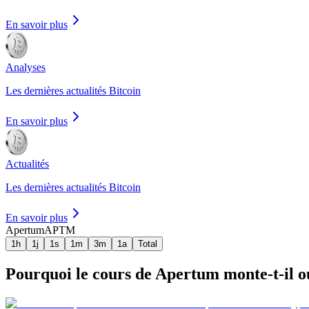
En savoir plus
Analyses
Les dernières actualités Bitcoin
En savoir plus
Actualités
Les dernières actualités Bitcoin
En savoir plus
Apertum
APTM
1h
1j
1s
1m
3m
1a
Total
Pourquoi le cours de Apertum monte-t-il ou