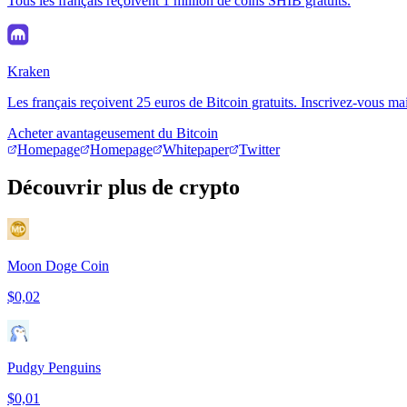
Tous les français reçoivent 1 million de coins SHIB gratuits.
Kraken
Les français reçoivent 25 euros de Bitcoin gratuits. Inscrivez-vous ma
Acheter avantageusement du Bitcoin
Homepage
Homepage
Whitepaper
Twitter
Découvrir plus de crypto
Moon Doge Coin
$0,02
Pudgy Penguins
$0,01