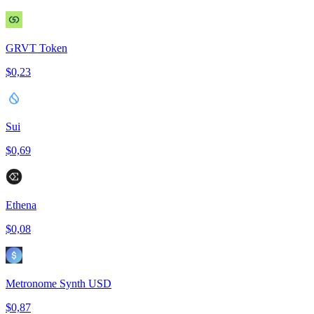
GRVT Token
$0,23
Sui
$0,69
Ethena
$0,08
Metronome Synth USD
$0,87