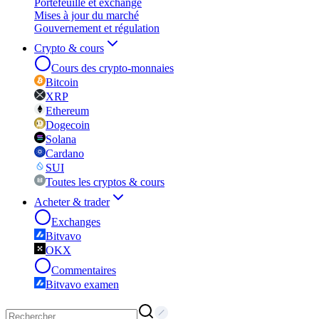
Portefeuille et exchange
Mises à jour du marché
Gouvernement et régulation
Crypto & cours
Cours des crypto-monnaies
Bitcoin
XRP
Ethereum
Dogecoin
Solana
Cardano
SUI
Toutes les cryptos & cours
Acheter & trader
Exchanges
Bitvavo
OKX
Commentaires
Bitvavo examen