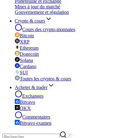
Portefeuille et exchange
Mises à jour du marché
Gouvernement et régulation
Crypto & cours
Cours des crypto-monnaies
Bitcoin
XRP
Ethereum
Dogecoin
Solana
Cardano
SUI
Toutes les cryptos & cours
Acheter & trader
Exchanges
Bitvavo
OKX
Commentaires
Bitvavo examen