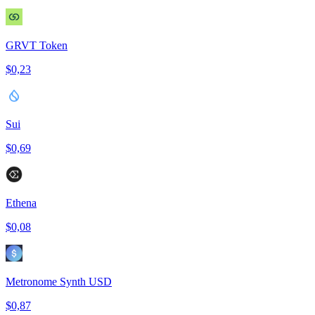
GRVT Token
$0,23
Sui
$0,69
Ethena
$0,08
Metronome Synth USD
$0,87