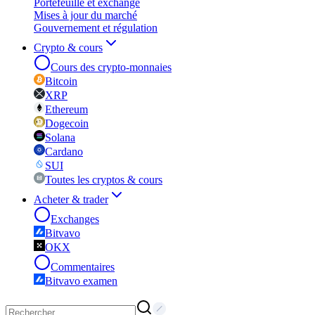
Portefeuille et exchange
Mises à jour du marché
Gouvernement et régulation
Crypto & cours
Cours des crypto-monnaies
Bitcoin
XRP
Ethereum
Dogecoin
Solana
Cardano
SUI
Toutes les cryptos & cours
Acheter & trader
Exchanges
Bitvavo
OKX
Commentaires
Bitvavo examen