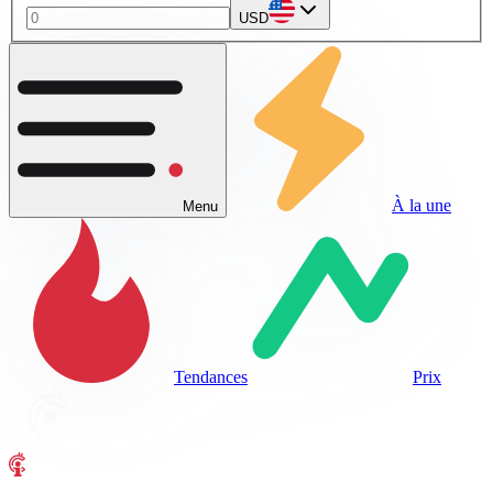
USD
À la une
Menu
Tendances
Prix