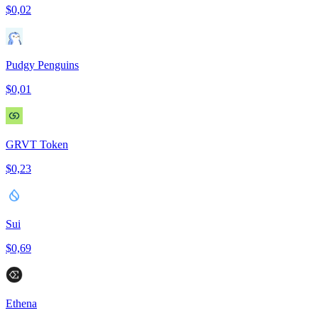
$0,02
Pudgy Penguins
$0,01
GRVT Token
$0,23
Sui
$0,69
Ethena