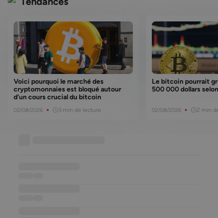
Tendances
Voici pourquoi le marché des
Le bitcoin pourrait g
cryptomonnaies est bloqué autour
500 000 dollars selon
d’un cours crucial du bitcoin
3 min de lecture
2 min d
02/08/2026
02/08/2026
Base de connaissances
••••••••••••••••••
••••••
••••
••••••••••••••••••
••••••
••••
••••••••••••••••••