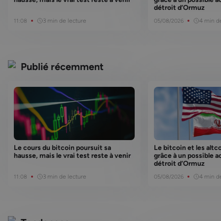
détroit d’Ormuz
3 min de lecture
4 min d
11:08
05/08/2026
Publié récemment
Le cours du bitcoin poursuit sa
Le bitcoin et les alt
hausse, mais le vrai test reste à venir
grâce à un possible a
détroit d’Ormuz
3 min de lecture
4 min d
11:08
05/08/2026