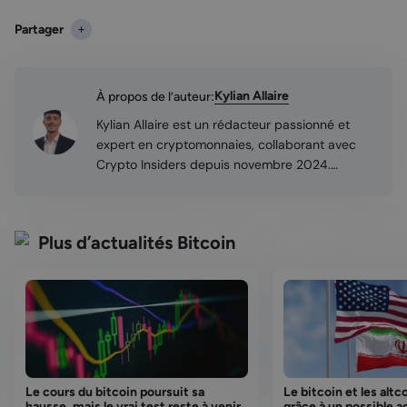
Partager
Kylian Allaire
À propos de l’auteur:
Kylian Allaire est un rédacteur passionné et
expert en cryptomonnaies, collaborant avec
Crypto Insiders depuis novembre 2024.
Découvrant cet univers fascinant en 2022, il
s’est rapidement investi dans l’apprentissage
des cryptomonnaies, développant une
Plus d’actualités Bitcoin
expertise unique qu’il partage aujourd’hui avec
un public varié. En parallèle à son parcours
professionnel dans des secteurs innovants
comme l’IA et la tech, il s’est spécialisé dans
l’analyse et la vulgarisation des enjeux liés à la
blockchain et à la régulation du marché
cryptomonnaies.
Le cours du bitcoin poursuit sa
Le bitcoin et les alt
hausse, mais le vrai test reste à venir
grâce à un possible a