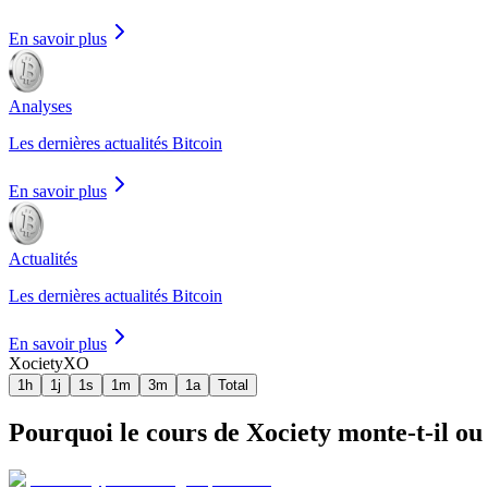
En savoir plus
Analyses
Les dernières actualités Bitcoin
En savoir plus
Actualités
Les dernières actualités Bitcoin
En savoir plus
Xociety
XO
1h
1j
1s
1m
3m
1a
Total
Pourquoi le cours de Xociety monte-t-il ou 