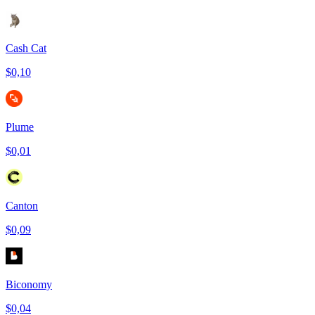
Cash Cat
$0,10
Plume
$0,01
Canton
$0,09
Biconomy
$0,04