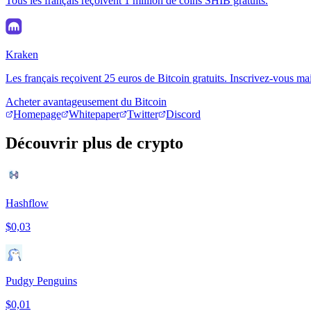
Tous les français reçoivent 1 million de coins SHIB gratuits.
Kraken
Les français reçoivent 25 euros de Bitcoin gratuits. Inscrivez-vous ma
Acheter avantageusement du Bitcoin
Homepage
Whitepaper
Twitter
Discord
Découvrir plus de crypto
Hashflow
$0,03
Pudgy Penguins
$0,01