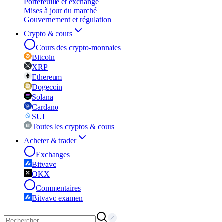
Portefeuille et exchange
Mises à jour du marché
Gouvernement et régulation
Crypto & cours
Cours des crypto-monnaies
Bitcoin
XRP
Ethereum
Dogecoin
Solana
Cardano
SUI
Toutes les cryptos & cours
Acheter & trader
Exchanges
Bitvavo
OKX
Commentaires
Bitvavo examen