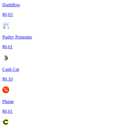
Hashflow
$0,03
Pudgy Penguins
$0,01
Cash Cat
$0,10
Plume
$0,01