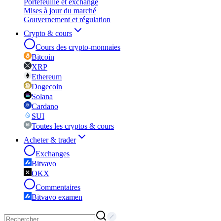
Portefeuille et exchange
Mises à jour du marché
Gouvernement et régulation
Crypto & cours
Cours des crypto-monnaies
Bitcoin
XRP
Ethereum
Dogecoin
Solana
Cardano
SUI
Toutes les cryptos & cours
Acheter & trader
Exchanges
Bitvavo
OKX
Commentaires
Bitvavo examen