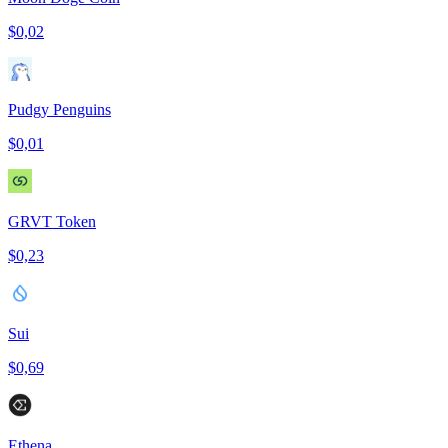
$0,02
Pudgy Penguins
$0,01
GRVT Token
$0,23
Sui
$0,69
Ethena