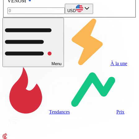
VENOM
USD
À la une
Menu
Tendances
Prix