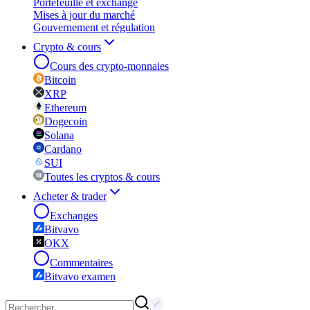
Portefeuille et exchange
Mises à jour du marché
Gouvernement et régulation
Crypto & cours
Cours des crypto-monnaies
Bitcoin
XRP
Ethereum
Dogecoin
Solana
Cardano
SUI
Toutes les cryptos & cours
Acheter & trader
Exchanges
Bitvavo
OKX
Commentaires
Bitvavo examen