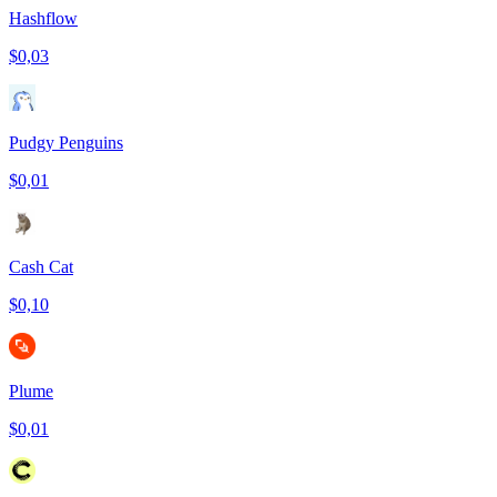
Hashflow
$0,03
Pudgy Penguins
$0,01
Cash Cat
$0,10
Plume
$0,01