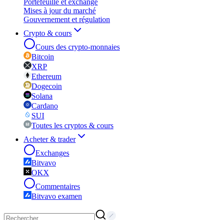
Portefeuille et exchange
Mises à jour du marché
Gouvernement et régulation
Crypto & cours
Cours des crypto-monnaies
Bitcoin
XRP
Ethereum
Dogecoin
Solana
Cardano
SUI
Toutes les cryptos & cours
Acheter & trader
Exchanges
Bitvavo
OKX
Commentaires
Bitvavo examen